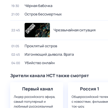
Чёрная бабочка
19:30
Остров бессмертных
21:00
Чрезвычайная ситуация
22:45
Проклятый остров
01:05
Изгоняющий дьявола. Врата
02:45
Убийство онлайн
04:00
Зрители канала НСТ также смотрят
Первый канал
Россия 1
Лидер российского эфира,
Общероссийский теле
самый популярный и
с новостями, фильмами
любимый русскоязычный
ток-шоу.