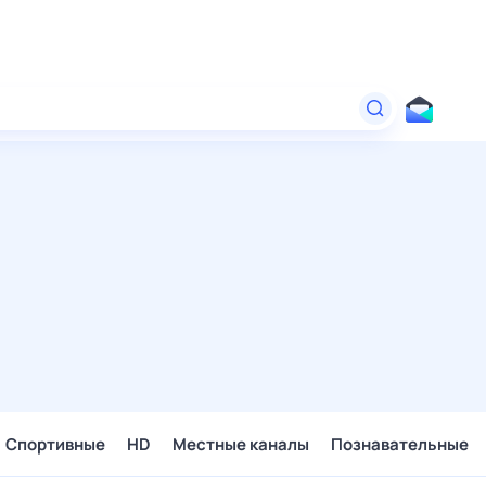
Спортивные
HD
Местные каналы
Познавательные