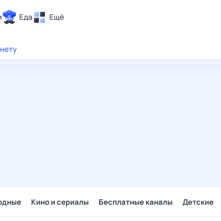
и
Еда
Ещё
Почта
рнету
ия и отдых
Поиск
Погода
ТВ-программа
и и тренды
 ситуации
 вместе
Помощь
одные
Кино и сериалы
Бесплатные каналы
Детские