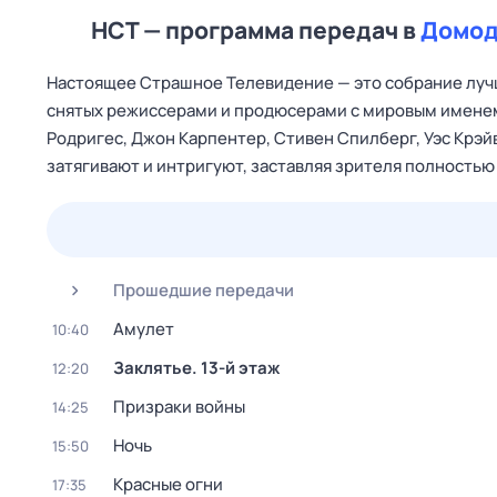
НСТ — программа передач в
Домод
Настоящее Страшное Телевидение — это собрание лучш
снятых режиссерами и продюсерами с мировым именем,
Родригес, Джон Карпентер, Стивен Спилберг, Уэс Крэйв
затягивают и интригуют, заставляя зрителя полностью
23 июл,
чт
24 июл,
пт
25 июл,
сб
26 июл,
вс
Прошедшие передачи
Амулет
10:40
Заклятье. 13-й этаж
12:20
Призраки войны
14:25
Ночь
15:50
Красные огни
17:35