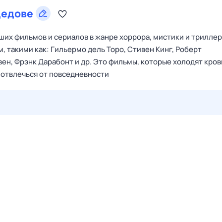
едове
их фильмов и сериалов в жанре хоррора, мистики и триллер
 такими как: Гильермо дель Торо, Стивен Кинг, Роберт
ен, Фрэнк Дарабонт и др. Это фильмы, которые холодят кров
 отвлечься от повседневности
27 июл,
пн
28 июл,
вт
29 июл,
ср
30 июл,
чт
31 июл,