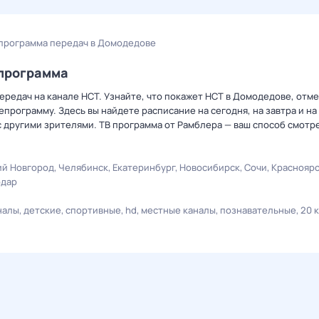
программа передач в Домодедове
епрограмма
ередач на канале НСТ. Узнайте, что покажет НСТ в Домодедове, отм
рограмму. Здесь вы найдете расписание на сегодня, на завтра и на
 другими зрителями. ТВ программа от Рамблера — ваш способ смотр
й Новгород
Челябинск
Екатеринбург
Новосибирск
Сочи
Краснояр
одар
налы
детские
спортивные
hd
местные каналы
познавательные
20 