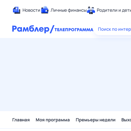
Новости
Личные финансы
Родители и дет
Здоровье
Поиск по инте
Развлечен
Дом и уют
Спорт
Карьера
Авто
Технологи
Жизненные
Сберегаем
Гороскопы
Главная
Моя программа
Премьеры недели
Вых