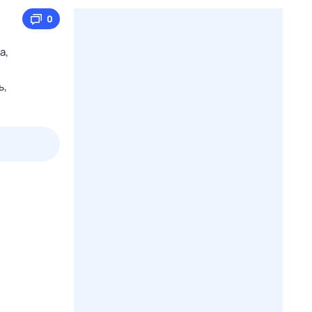
0
а,
ь,
пт
1 авг,
сб
2 авг,
вс
3 авг,
пн
4 авг,
вт
Вчера
Сегод