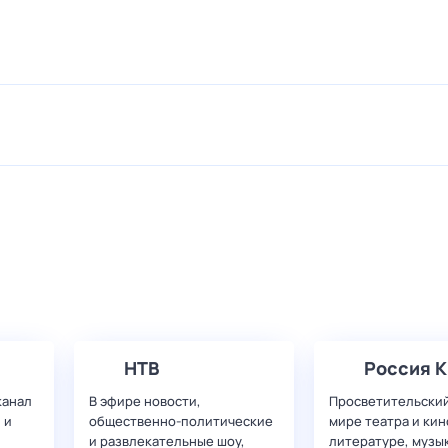
НТВ
Россия К
канал
В эфире новости,
Просветительский
 и
общественно-политические
мире театра и кин
и развлекательные шоу,
литературе, музы