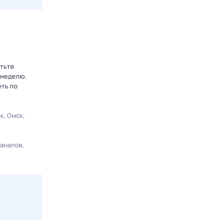
етьте
 неделю.
еть по
ск
Омск
каналов