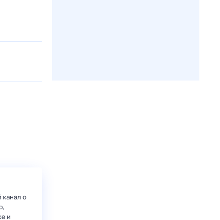
 канал о
о,
ке и