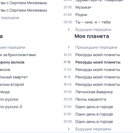
твы с Сергеем Михеевым
Музыка+
23:30
твы с Сергеем Михеевым
Родня
01:00
 передачи
Ты — мне, я — тебе
02:30
Будущие передачи
а
Моя планета
ие передачи
Прошедшие передачи
и за бриллиантами
Рекорды моей планеты
16:45
орону волков
Рекорды моей планеты
17:15
аконе
Рекорды моей планеты
17:45
льный квартет
Рекорды моей планеты
18:15
Фильм второй
Рекорды моей планеты
18:45
Мида
Латинская Америка
19:05
по-русски
Песнь кашалота
20:05
по-русски-2
Один день в городе
21:00
Один день в городе
21:30
Один день в городе
22:00
Будущие передачи