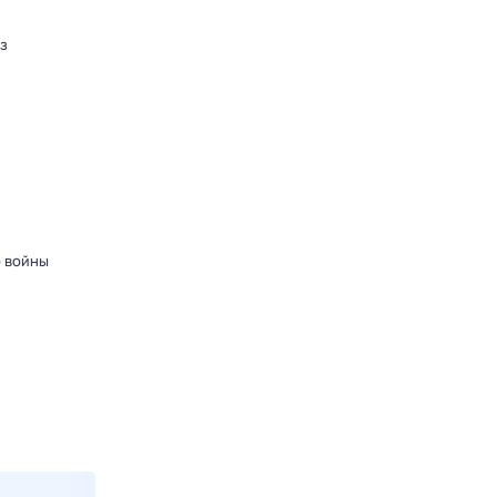
з
о войны