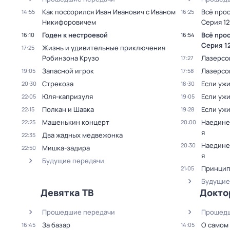
Как поссорился Иван Иванович с Иваном
Всё про
14:55
16:25
Никифоровичем
Серия 12
Годен к нестроевой
Всё про
16:10
16:54
Серия 1
Жизнь и удивительные приключения
17:25
Робинзона Крузо
Лазерсо
17:27
Запасной игрок
Лазерсо
19:05
17:58
Стрекоза
Если уж
20:30
18:30
Юля-капризуля
Если уж
22:05
19:05
Полкан и Шавка
Если уж
22:15
19:28
Машенькин концерт
Наедине
22:25
20:00
я
Два жадных медвежонка
22:35
Наедине
20:30
Мишка-задира
22:50
я
Будущие передачи
Принцип
21:05
Будущие
Девятка ТВ
Докто
Прошедшие передачи
Прошедш
За базар
О самом
16:45
14:05