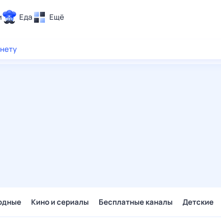
и
Еда
Ещё
Почта
рнету
ия и отдых
Поиск
Погода
ТВ-программа
и и тренды
 ситуации
 вместе
Помощь
одные
Кино и сериалы
Бесплатные каналы
Детские