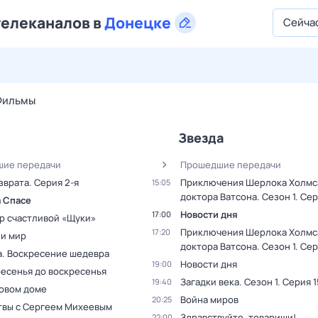
телеканалов в
Донецке
Сейча
28 июл,
вт
29 июл,
ср
30 июл,
чт
31 июл,
пт
1 авг,
сб
Фильмы
Звезда
ие передачи
Прошедшие передачи
зврата
. Серия 2-я
Приключения Шерлока Холмс
15:05
доктора Ватсона
. Сезон 1
. Сер
а Спасе
Новости дня
17:00
р счастливой «Щуки»
Приключения Шерлока Холмс
17:20
 и мир
доктора Ватсона
. Сезон 1
. Сер
а. Воскресение шедевра
Новости дня
19:00
ресенья до воскресенья
Загадки века
. Сезон 1
. Серия 1
19:40
новом доме
Война миров
20:25
твы с Сергеем Михеевым
Здравствуйте, товарищи!
22:00