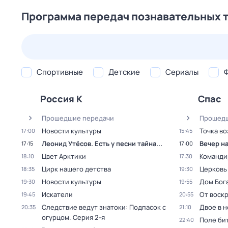
Программа передач познавательных 
24 июл,
пт
25 июл,
сб
26 июл,
вс
27 июл,
пн
Спортивные
Детские
Сериалы
Россия К
Спас
Прошедшие передачи
Прошедш
Новости культуры
Точка во
17:00
15:45
Леонид Утёсов. Есть у песни тайна...
Вечер н
17:15
17:00
Цвет Арктики
Команди
18:10
17:30
Цирк нашего детства
Церковь
18:35
19:30
Новости культуры
Дом Бог
19:30
19:55
Искатели
От воск
19:45
20:55
Следствие ведут знатоки: Подпасок с
Двое в 
20:35
21:10
огурцом
. Серия 2-я
Поле би
22:40