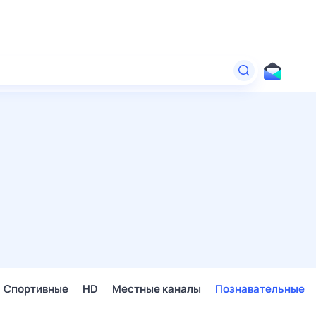
Спортивные
HD
Местные каналы
Познавательные