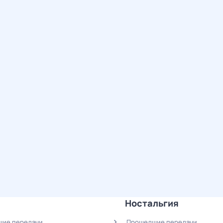
Ностальгия
ие передачи
Прошедшие передачи