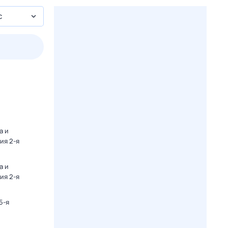
с
2 авг,
вс
3 авг,
пн
4 авг,
вт
5 авг,
ср
Вчера
Сегодня
а и
ия 2-я
а и
ия 2-я
5-я