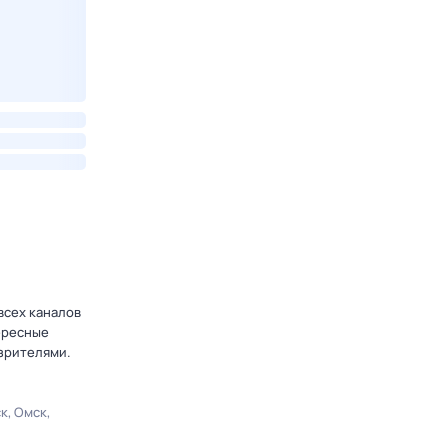
всех каналов
тересные
зрителями.
ск
Омск