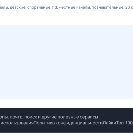
налы
детские
спортивные
hd
местные каналы
познавательные
20 
опы, почта, поиск и другие полезные сервисы
 использования
Политика конфиденциальности
Лайки
Топ-100