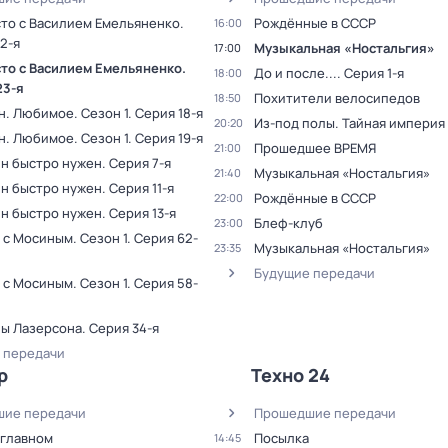
сто с Василием Емельяненко
.
Рождённые в СССР
16:00
2-я
Музыкальная «Ностальгия»
17:00
сто с Василием Емельяненко
.
До и после...
. Серия 1-я
18:00
23-я
Похитители велосипедов
18:50
н. Любимое
. Сезон 1
. Серия 18-я
Из-под полы. Тайная империя
20:20
н. Любимое
. Сезон 1
. Серия 19-я
Прошедшее ВРЕМЯ
21:00
ин быстро нужен
. Серия 7-я
Музыкальная «Ностальгия»
21:40
ин быстро нужен
. Серия 11-я
Рождённые в СССР
22:00
ин быстро нужен
. Серия 13-я
Блеф-клуб
23:00
 с Мосиным
. Сезон 1
. Серия 62-
Музыкальная «Ностальгия»
23:35
Будущие передачи
 с Мосиным
. Сезон 1
. Серия 58-
ы Лазерсона
. Серия 34-я
 передачи
р
Техно 24
ие передачи
Прошедшие передачи
 главном
Посылка
14:45