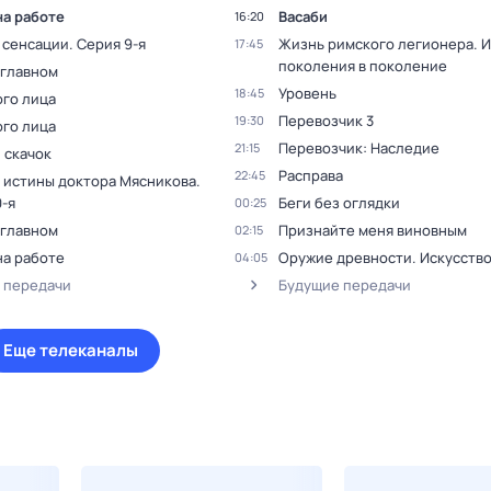
на работе
Васаби
16:20
 сенсации
. Серия 9-я
Жизнь римского легионера. И
17:45
поколения в поколение
 главном
Уровень
18:45
ого лица
Перевозчик 3
19:30
ого лица
Перевозчик: Наследие
21:15
 скачок
Расправа
22:45
 истины доктора Мясникова
.
-я
Беги без оглядки
00:25
 главном
Признайте меня виновным
02:15
на работе
Оружие древности. Искусств
04:05
 передачи
Будущие передачи
Еще телеканалы