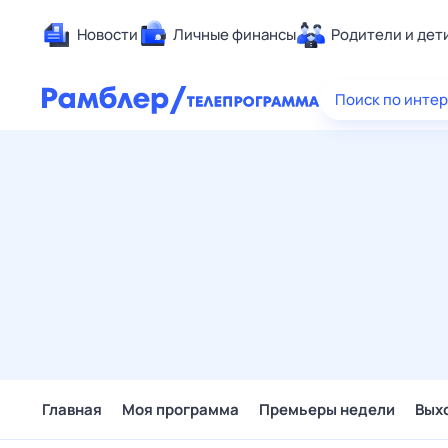
Новости
Личные финансы
Родители и дет
Здоровье
Поиск по инте
Развлечен
Дом и уют
Спорт
Карьера
Авто
Технологи
Жизненные
Сберегаем
Гороскопы
Главная
Моя программа
Премьеры недели
Вых