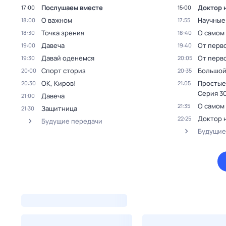
Послушаем вместе
Доктор 
17:00
15:00
О важном
Научные
18:00
17:55
Точка зрения
О самом
18:30
18:40
Давеча
От перв
19:00
19:40
Давай оденемся
От перв
19:30
20:05
Спорт сториз
Большой
20:00
20:35
ОК, Киров!
Простые
20:30
21:05
Серия 30
Давеча
21:00
О самом
21:35
Защитница
21:30
Доктор 
22:25
Будущие передачи
Будущие