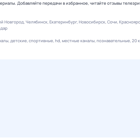
ериалы. Добавляйте передачи в избранное, читайте отзывы телезри
й Новгород
Челябинск
Екатеринбург
Новосибирск
Сочи
Краснояр
одар
налы
детские
спортивные
hd
местные каналы
познавательные
20 