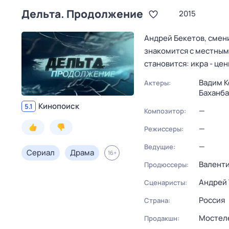
Дельта. Продолжение
2015
Андрей Бекетов, смен
знакомится с местным
становится: икра - це
Вадим К
Актеры:
Баханба
Кинопоиск
5.1
—
Композитор:
—
Режиссеры:
—
Ведущие:
Сериал
Драма
16
+
Валенти
Продюссеры:
Андрей 
Сценаристы:
Россия
Страна:
Мостел
Продакшн: