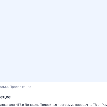
ельта. Продолжение
нецке
елеканале НТВ в Донецке. Подробная программа передач на ТВ от Ра