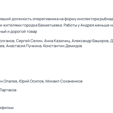
ивший должность оперативника на форму инспектора рыбнад
и жителями городка Бахметьевка. Работы у Андрея меньше н
нный и дорогой товар
олганов,
Сергей Селин,
Анна Казючиц,
Александр Баширов,
Д
ев,
Анастасия Пучкина,
Константин Демидов
н Опалев,
Юрий Осипов,
Михаил Соханенков
Тартаков
ефильм