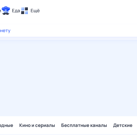
и
Еда
Ещё
Почта
рнету
ия и отдых
Поиск
Погода
ТВ-программа
и и тренды
 ситуации
 вместе
Помощь
одные
Кино и сериалы
Бесплатные каналы
Детские