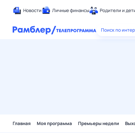
Новости
Личные финансы
Родители и дет
Здоровье
Поиск по инте
Развлечен
Дом и уют
Спорт
Карьера
Авто
Технологи
Жизненные
Сберегаем
Гороскопы
Главная
Моя программа
Премьеры недели
Вых