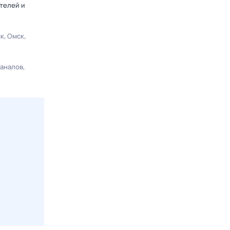
телей и
ск
Омск
каналов