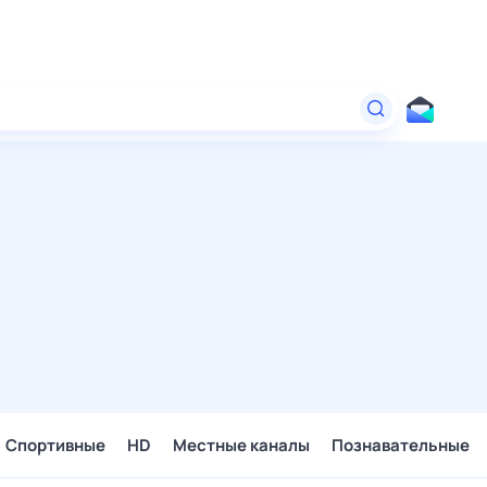
Спортивные
HD
Местные каналы
Познавательные