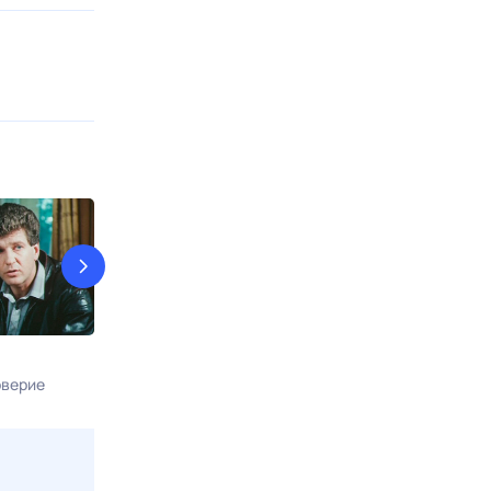
Команда восемь
Карпов
верие
9 авг, вс в 13:30
Звезда
9 авг, вс в 15:1