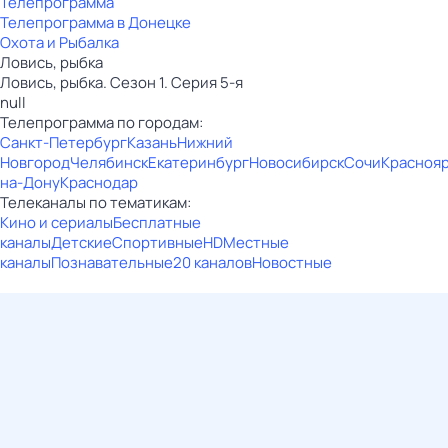
Телепрограмма
Телепрограмма в Донецке
Охота и Рыбалка
Ловись, рыбка
Ловись, рыбка. Сезон 1. Серия 5-я
null
Телепрограмма по городам:
Санкт-Петербург
Казань
Нижний
Новгород
Челябинск
Екатеринбург
Новосибирск
Сочи
Красноя
на-Дону
Краснодар
Телеканалы по тематикам:
Кино и сериалы
Бесплатные
каналы
Детские
Спортивные
HD
Местные
каналы
Познавательные
20 каналов
Новостные