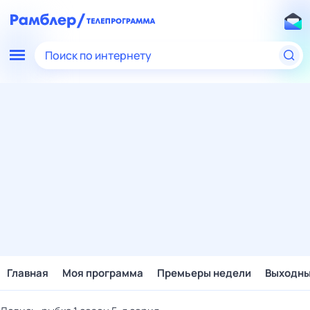
Поиск по интернету
Главная
Моя программа
Премьеры недели
Выходн