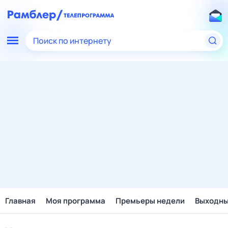
Поиск по интернету
Главная
Моя программа
Премьеры недели
Выходн