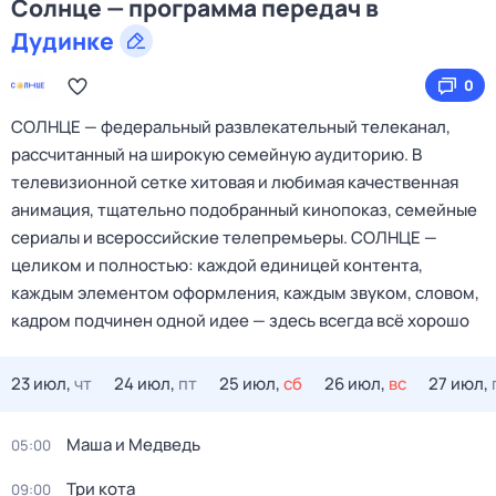
Солнце — программа передач в
Дудинке
0
СОЛНЦЕ — федеральный развлекательный телеканал,
рассчитанный на широкую семейную аудиторию. В
телевизионной сетке хитовая и любимая качественная
анимация, тщательно подобранный кинопоказ, семейные
сериалы и всероссийские телепремьеры. СОЛНЦЕ —
целиком и полностью: каждой единицей контента,
каждым элементом оформления, каждым звуком, словом,
кадром подчинен одной идее — здесь всегда всё хорошо
23 июл,
чт
24 июл,
пт
25 июл,
сб
26 июл,
вс
27 июл,
Маша и Медведь
05:00
Три кота
09:00