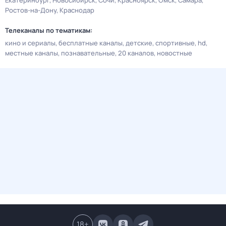
Екатеринбург
Новосибирск
Сочи
Красноярск
Омск
Самара
Ростов-на-Дону
Краснодар
Телеканалы по тематикам:
кино и сериалы
бесплатные каналы
детские
спортивные
hd
местные каналы
познавательные
20 каналов
новостные
18
+