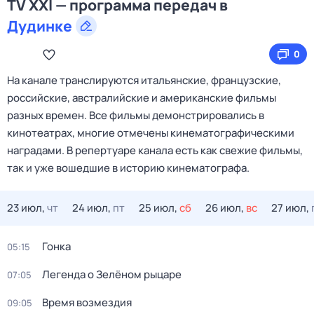
TV XXI — программа передач в
Дудинке
0
На канале транслируются итальянские, французские,
российские, австралийские и американские фильмы
разных времен. Все фильмы демонстрировались в
кинотеатрах, многие отмечены кинематографическими
наградами. В репертуаре канала есть как свежие фильмы,
так и уже вошедшие в историю кинематографа.
23 июл,
чт
24 июл,
пт
25 июл,
сб
26 июл,
вс
27 июл,
Гонка
05:15
Легенда о Зелёном рыцаре
07:05
Время возмездия
09:05