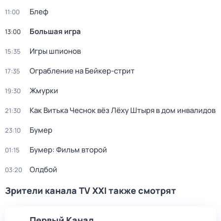
Блеф
11:00
Большая игра
13:00
Игры шпионов
15:35
Ограбление на Бейкер-стрит
17:35
Жмурки
19:30
Как Витька Чеснок вёз Лёху Штыря в дом инвалидов
21:30
Бумер
23:10
Бумер: Фильм второй
01:15
Олдбой
03:20
Зрители канала TV XXI также смотрят
Первый Канал