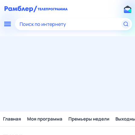
Поиск по интернету
Главная
Моя программа
Премьеры недели
Выходн