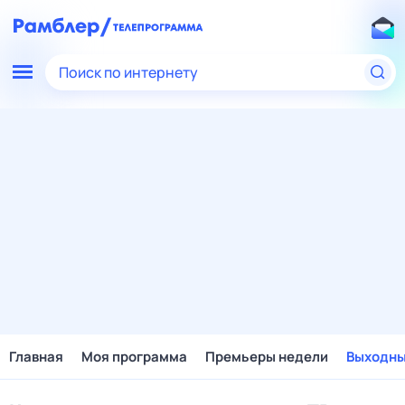
Поиск по интернету
Главная
Моя программа
Премьеры недели
Выходн