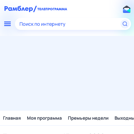
Поиск по интернету
Главная
Моя программа
Премьеры недели
Выходн