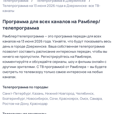
Телепрограмма
Телепрограмма в Дзержинске
Телепрограмма на 13 июня 2026 года в Дзержинске: все ТВ-
каналы
Программа для всех каналов на Рамблер/
телепрограмма
Рамблер/телепрограмма — это программа передач для всех
каналов на 13 июня 2026 года. Узнайте, что будут показывать весь
день в городе Дзержинске. Ваша собственная телепрограмма
позволит составить расписание интересных передач, чтобы вы
ничего не пропустили. Регистрируйтесь на Рамблере,
комментируйте и обсуждайте сериалы, шоу и фильмы онлайн с
другими зрителями. С ТВ программой от Рамблера — вы будете
смотреть по телевизору только самое интересное на любых
каналах.
Телепрограмма по городам:
Санкт-Петербург
Казань
Нижний Новгород
Челябинск
Екатеринбург
Новосибирск
Сочи
Красноярск
Омск
Самара
Ростов-на-Дону
Краснодар
Телеканалы по тематикам: