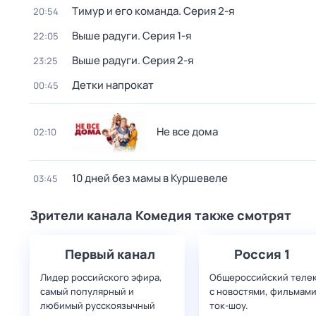
Тимур и его команда
. Серия 2-я
20:54
Выше радуги
. Серия 1-я
22:05
Выше радуги
. Серия 2-я
23:25
Детки напрокат
00:45
Не все дома
02:10
10 дней без мамы в Куршевеле
03:45
Зрители канала Комедия также смотрят
Первый канал
Россия 1
Лидер российского эфира,
Общероссийский теле
самый популярный и
с новостями, фильмами
любимый русскоязычный
ток-шоу.