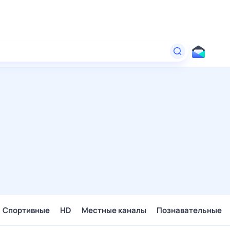
Спортивные
HD
Местные каналы
Познавательные