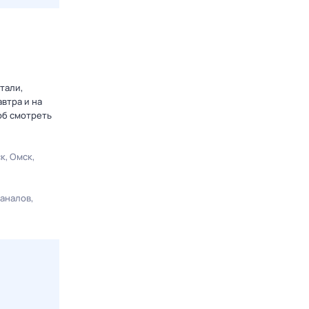
тали,
втра и на
об смотреть
ск
Омск
каналов