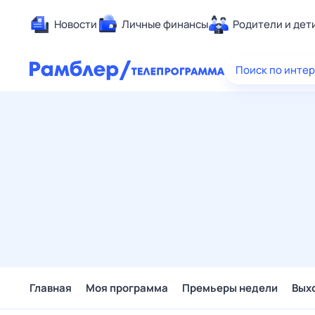
Новости
Личные финансы
Родители и дет
Здоровье
Поиск по инте
Развлечен
Дом и уют
Спорт
Карьера
Авто
Технологи
Жизненные
Сберегаем
Гороскопы
Главная
Моя программа
Премьеры недели
Вых