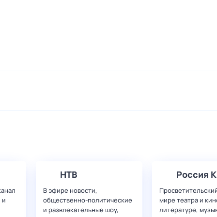
НТВ
Россия К
канал
В эфире новости,
Просветительский
 и
общественно-политические
мире театра и кин
и развлекательные шоу,
литературе, музы