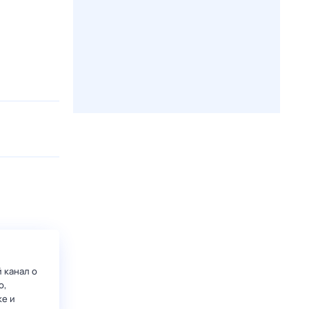
 канал о
о,
ке и