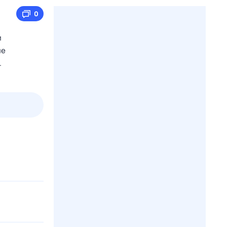
0
и
ие
.
3 авг,
пн
4 авг,
вт
5 авг,
ср
6 авг,
чт
Вчера
Сегодня