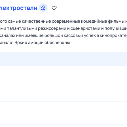
лектростали
орого самые качественные современные комедийные фильмы 
ыми талантливыми режиссерами и сценаристами и получивш
каналах или имевшие большой кассовый успех в кинопрокате
анале! Яркие эмоции обеспечены
29 июл,
ср
30 июл,
чт
31 июл,
пт
1 авг,
сб
2 авг,
вс
я