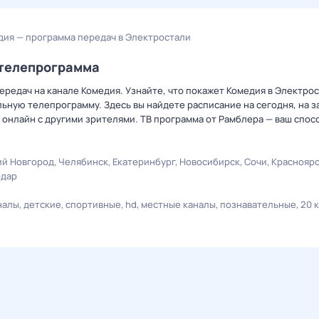
дия — программа передач в Электростали
/телепрограмма
редач на канале Комедия. Узнайте, что покажет Комедия в Электрос
ную телепрограмму. Здесь вы найдете расписание на сегодня, на за
онлайн с другими зрителями. ТВ программа от Рамблера — ваш спос
й Новгород
Челябинск
Екатеринбург
Новосибирск
Сочи
Краснояр
одар
налы
детские
спортивные
hd
местные каналы
познавательные
20 