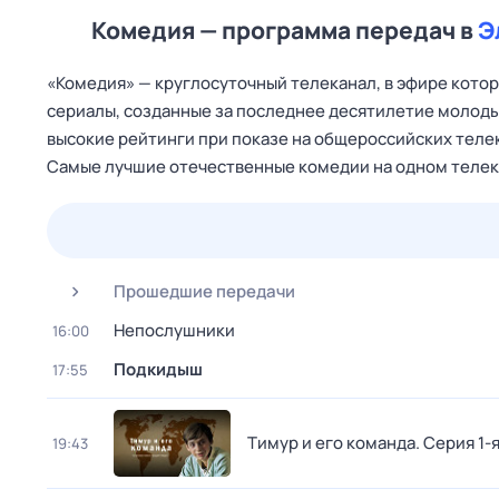
Комедия — программа передач в
Э
«Комедия» — круглосуточный телеканал, в эфире кот
сериалы, созданные за последнее десятилетие молод
высокие рейтинги при показе на общероссийских теле
Самые лучшие отечественные комедии на одном телек
25 июл,
сб
26 июл,
вс
27 июл,
пн
28 июл,
вт
Прошедшие передачи
Непослушники
16:00
Подкидыш
17:55
Тимур и его команда
. Серия 1-
19:43