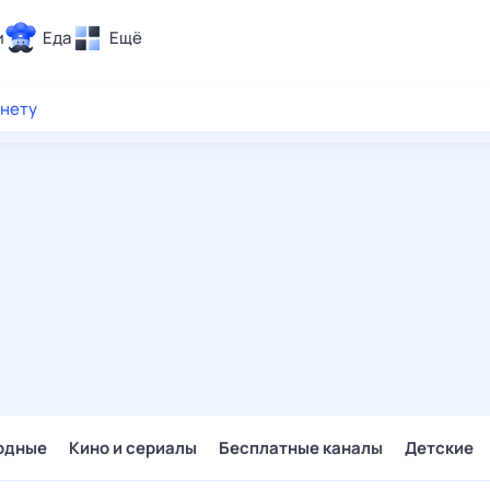
и
Еда
Ещё
Почта
рнету
ия и отдых
Поиск
Погода
ТВ-программа
и и тренды
 ситуации
 вместе
Помощь
одные
Кино и сериалы
Бесплатные каналы
Детские