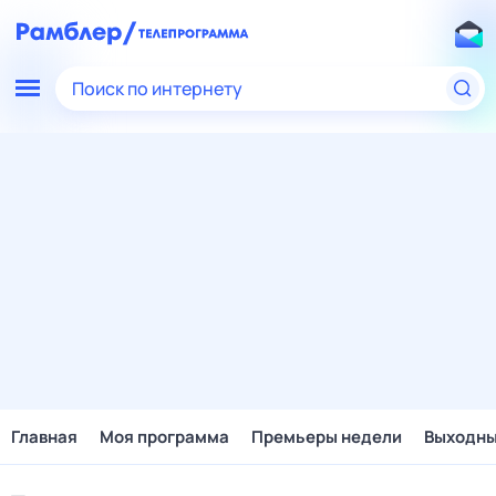
Поиск по интернету
Главная
Моя программа
Премьеры недели
Выходн