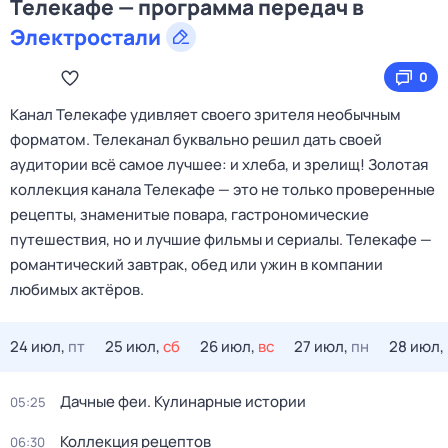
Телекафе — программа передач в
Электростали
0
Канал Телекафе удивляет своего зрителя необычным
форматом. Телеканал буквально решил дать своей
аудитории всё самое лучшее: и хлеба, и зрелищ! Золотая
коллекция канала Телекафе — это не только проверенные
рецепты, знаменитые повара, гастрономические
путешествия, но и лучшие фильмы и сериалы. Телекафе —
романтический завтрак, обед или ужин в компании
любимых актёров.
24 июл,
пт
25 июл,
сб
26 июл,
вс
27 июл,
пн
28 июл,
Дачные феи. Кулинарные истории
05:25
Коллекция рецептов
06:30