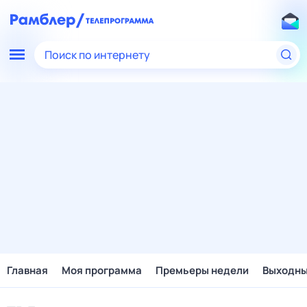
Поиск по интернету
Главная
Моя программа
Премьеры недели
Выходн