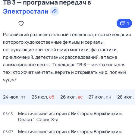
ТВ 3 — программа передач в
Электростали
1
Российский развлекательный телеканал, в сетке вещания
которого художественные фильмы и сериалы,
погружающие зрителей в мир мистики, фантастики,
приключений, детективных расследований, а также
анимационные ленты. Телеканал ТВ-3 — место силы для
тех, кто хочет мечтать, верить и открывать мир, полный
чудес
24 июл,
пт
25 июл,
сб
26 июл,
вс
27 июл,
пн
28 июл,
Мистические истории с Виктoром Bержбицким
.
05:15
Сезон 1
. Серия 8-я
Мистические истории с Виктoром Bержбицким
.
05:37