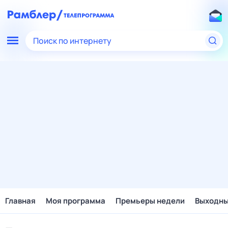
Поиск по интернету
Главная
Моя программа
Премьеры недели
Выходн