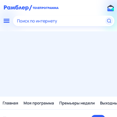
Поиск по интернету
Главная
Моя программа
Премьеры недели
Выходн