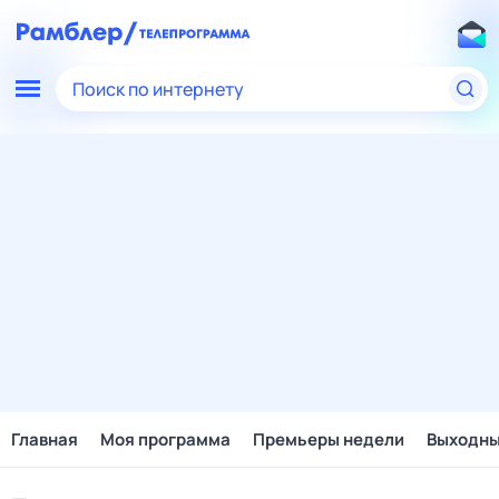
Поиск по интернету
Главная
Моя программа
Премьеры недели
Выходн