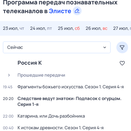
Программа передач познавательных
телеканалов в
Элисте
23 июл,
чт
24 июл,
пт
25 июл,
сб
26 июл,
вс
27 июл,
Сейчас
Россия К
Прошедшие передачи
Фрагменты божьего искусства
. Сезон 1
. Серия 4-я
19:45
Следствие ведут знатоки: Подпасок с огурцом
.
20:20
Серия 1-я
Катарина, или Дочь разбойника
22:00
К истокам древности
. Сезон 1
. Серия 4-я
00:40