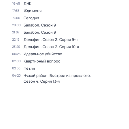
ДНК
16:45
Жди меня
17:55
Сегодня
19:00
Балабол
. Сезон 9
20:00
Балабол
. Сезон 9
21:07
Дельфин
. Сезон 2
. Серия 9-я
22:15
Дельфин
. Сезон 2
. Серия 10-я
23:20
Идеальное убийство
00:25
Квартирный вопрос
02:00
Петля
02:50
Чужой район. Выстрел из прошлого
.
04:20
Сезон 4
. Серия 13-я