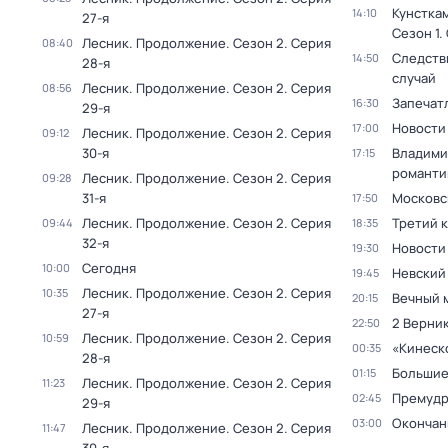
Кунстка
14:10
27-я
Сезон 1
.
Лесник. Продолжение
. Сезон 2
. Серия
08:40
Следств
14:50
28-я
случай
Лесник. Продолжение
. Сезон 2
. Серия
08:56
Запечат
16:30
29-я
Новости
17:00
Лесник. Продолжение
. Сезон 2
. Серия
09:12
30-я
Владими
17:15
романти
Лесник. Продолжение
. Сезон 2
. Серия
09:28
31-я
Московс
17:50
Лесник. Продолжение
. Сезон 2
. Серия
Третий 
09:44
18:35
32-я
Новости
19:30
Сегодня
10:00
Невский
19:45
Лесник. Продолжение
. Сезон 2
. Серия
10:35
Вечный 
20:15
27-я
2 Верник
22:50
Лесник. Продолжение
. Сезон 2
. Серия
10:59
«Кинеск
00:35
28-я
Большие
01:15
Лесник. Продолжение
. Сезон 2
. Серия
11:23
Премудр
02:45
29-я
Окончан
03:00
Лесник. Продолжение
. Сезон 2
. Серия
11:47