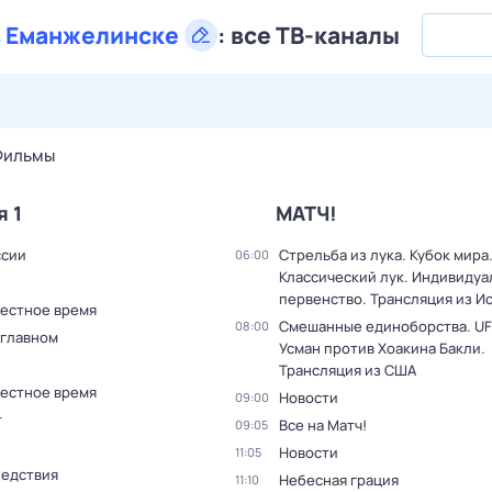
в
Еманжелинске
:
все ТВ-каналы
28 июл,
вт
29 июл,
ср
30 июл,
чт
31 июл,
пт
1 авг,
сб
Фильмы
я 1
МАТЧ!
ссии
Стрельба из лука. Кубок мира
06:00
Классический лук. Индивиду
первенство. Трансляция из И
Местное время
Смешанные единоборства. UF
08:00
 главном
Усман против Хоакина Бакли.
Трансляция из США
Местное время
Новости
09:00
т
Все на Матч!
09:05
Новости
11:05
ледствия
Небесная грация
11:10