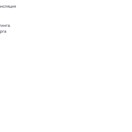
ансляция
тинга.
рга