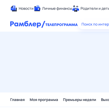
Новости
Личные финансы
Родители и дет
Здоровье
Поиск по инте
Развлечен
Дом и уют
Спорт
Карьера
Авто
Технологи
Жизненные
Сберегаем
Гороскопы
Главная
Моя программа
Премьеры недели
Вых