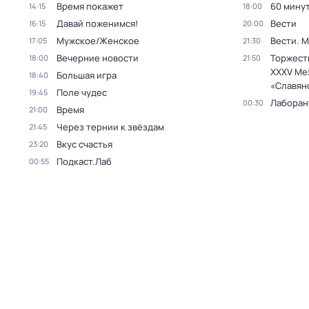
Время покажет
60 мину
14:15
18:00
Давай поженимся!
Вести
16:15
20:00
Мужское/Женское
Вести. 
17:05
21:30
Вечерние новости
Торжест
18:00
21:50
XXXV Ме
Большая игра
18:40
«Славян
Поле чудес
19:45
Лаборан
00:30
Время
21:00
Через тернии к звёздам
21:45
Вкус счастья
23:20
Подкаст.Лаб
00:55