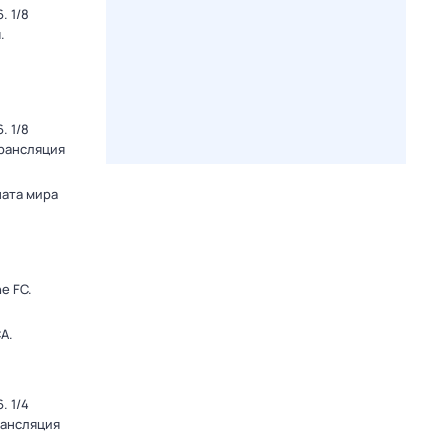
. 1/8
.
. 1/8
Трансляция
ната мира
e FC.
А.
. 1/4
рансляция