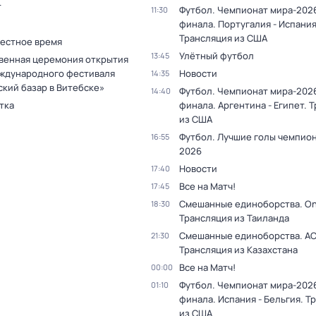
т
Футбол. Чемпионат мира-2026
11:30
финала. Португалия - Испания
Трансляция из США
Местное время
Улётный футбол
13:45
венная церемония открытия
ждународного фестиваля
Новости
14:35
ский базар в Витебске»
Футбол. Чемпионат мира-2026
14:40
тка
финала. Аргентина - Египет. 
из США
Футбол. Лучшие голы чемпио
16:55
2026
Новости
17:40
Все на Матч!
17:45
Смешанные единоборства. On
18:30
Трансляция из Таиланда
Смешанные единоборства. АС
21:30
Трансляция из Казахстана
Все на Матч!
00:00
Футбол. Чемпионат мира-2026
01:10
финала. Испания - Бельгия. Т
из США