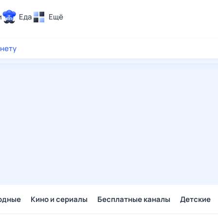
и
Еда
Ещё
Почта
рнету
ия и отдых
Поиск
Погода
ТВ-программа
и и тренды
 ситуации
 вместе
Помощь
одные
Кино и сериалы
Бесплатные каналы
Детские