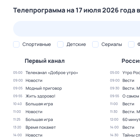
Телепрограмма на 17 июля 2026 года 
24 июл,
пт
25 июл,
сб
26 июл,
вс
27 июл,
пн
Спортивные
Детские
Сериалы
Первый канал
Росси
Телеканал «Доброе утро»
Утро Ро
05:00
05:00
Новости
Вести
09:00
09:00
Модный приговор
Вести. 
09:05
09:30
Жить здорово!
О самом
09:55
09:55
Большая игра
Вести
10:40
11:00
Новости
Вести. 
11:00
11:30
Большая игра
60 мину
11:25
12:00
Время покажет
Вести
13:20
14:00
Новости
Тайны с
14:00
14:30