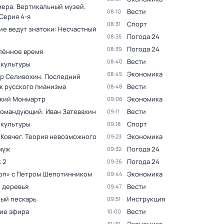
мера. Вертикальный музей
.
Вести
08:10
 Серия 4-я
Спорт
08:31
ие ведут знатоки: Несчастный
Погода 24
08:35
Погода 24
08:39
лённое время
Вести
08:40
 культуры
Экономика
08:45
р Селивохин. Последний
к русского пианизма
Вести
08:48
кий Монмартр
Экономика
09:08
командующий. Иван Затевахин
Вести
09:11
 культуры
Спорт
09:18
 Ковчег. Теория невозможного
Экономика
09:23
муж
Погода 24
09:32
 2
Погода 24
09:36
оп» с Петром Шепотинником
Экономика
09:44
 деревья
Вести
09:47
ый пескарь
Инструкция
09:51
ие эфира
Вести
10:00
10:20