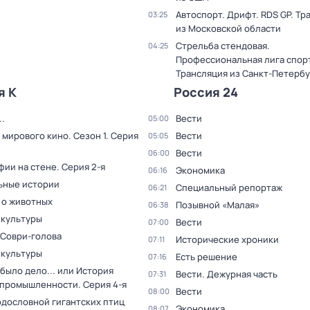
Автоспорт. Дрифт. RDS GP. Тр
03:25
из Московской области
Стрельба стендовая.
04:25
Профессиональная лига спор
Трансляция из Санкт-Петербу
я К
Россия 24
.
Вести
05:00
 мирового кино
. Сезон 1
. Серия
Вести
05:05
Вести
06:00
фии на стене
. Серия 2-я
Экономика
06:16
ьные истории
Специальный репортаж
06:21
 о животных
Позывной «Малая»
06:38
 культуры
Вести
07:00
 Соври-голова
Исторические хроники
07:11
 культуры
Есть решение
07:16
было дело... или История
Вести. Дежурная часть
07:31
 промышленности
. Серия 4-я
Вести
08:00
одословной гигантских птиц
Экономика
08:07