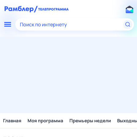
Поиск по интернету
Главная
Моя программа
Премьеры недели
Выходн