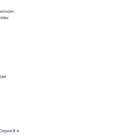
ионов».
сквы
ова
 Серия 8-я