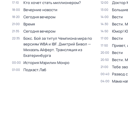
Кто хочет стать миллионером?
Доктор 
17:10
12:00
Вечерние новости
Большие
18:00
13:00
Сегодня вечером
Вести
18:20
14:00
Время
Вести. 
21:00
14:30
Сегодня вечером
Юмор! Ю
21:35
14:50
Бокс. Бой за титул Чемпиона мира по
Вести
22:35
17:00
версиям WBA и IBF. Дмитрий Бивол —
Привет, 
17:50
Михаэль Айферт. Трансляция из
Вести
20:00
Екатеринбурга
Вести. 
20:50
История Мэрилин Монро
00:00
Тебе зво
21:00
Подкаст.Лаб
01:00
Развод 
00:40
Мама на
04:00