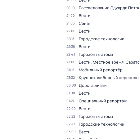
Вести
Расследование Эдуарда Петр
20:10
Вести
21:00
Сенат
21:06
Вести
22:00
Городские технологии
22:15
Вести
22:36
Горизонты атома
22:43
Вести. Местное время. Сарат
23:00
Мобильный репортёр
23:15
Крупнокалиберный переполо
23:32
Дорога жизни
00:00
Вести
01:00
Специальный репортаж
01:27
Вести
02:00
Горизонты атома
02:22
Городские технологии
02:44
Вести
03:00