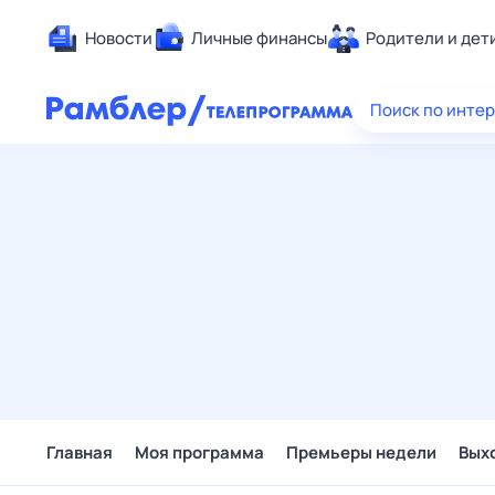
Новости
Личные финансы
Родители и дет
Здоровье
Поиск по инте
Развлечен
Дом и уют
Спорт
Карьера
Авто
Технологи
Жизненные
Сберегаем
Гороскопы
Главная
Моя программа
Премьеры недели
Вых