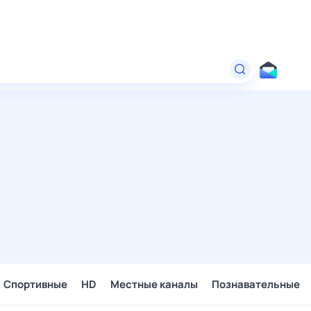
Спортивные
HD
Местные каналы
Познавательные