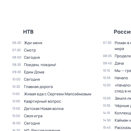
НТВ
Росси
Жди меня
Роман в
06:20
07:30
мира
Смотр
07:20
Проделк
08:05
Сегодня
08:00
Дача
08:45
Поедем, поедим!
08:20
Мы — гр
10:15
Едим Дома
09:20
Начало
10:55
Сегодня
10:00
«Начало»
12:20
Главная дорога
10:20
след в и
Живая еда с Сергеем Малозёмовым
11:00
Земля л
13:05
Квартирный вопрос
12:00
Чёрные 
13:35
Детская Новая волна
13:00
Коллекц
14:15
Своя игра
15:00
Кайман 
14:50
Сегодня
16:00
Рассказы
15:45
ЧП. Расследование
16:20