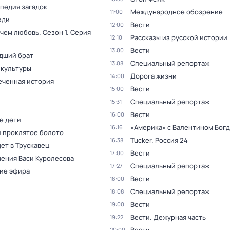
педия загадок
Международное обозрение
11:00
юди
Вести
12:00
 чем любовь
. Сезон 1
. Серия
Рассказы из русской истории
12:10
Вести
13:00
дший брат
Специальный репортаж
13:08
 культуры
Дорога жизни
14:00
еченная история
Вести
15:00
Специальный репортаж
15:31
Вести
16:00
е дети
«Америка» с Валентином Бог
16:16
и проклятое болото
Tucker. Россия 24
16:38
ет в Трускавец
Вести
17:00
ения Васи Куролесова
Специальный репортаж
17:27
ие эфира
Вести
18:00
Специальный репортаж
18:08
Вести
19:00
Вести. Дежурная часть
19:22
20:00