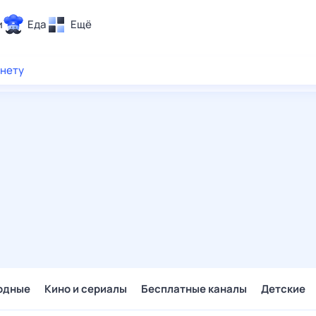
и
Еда
Ещё
Почта
рнету
ия и отдых
Поиск
Погода
ТВ-программа
и и тренды
 ситуации
 вместе
Помощь
одные
Кино и сериалы
Бесплатные каналы
Детские