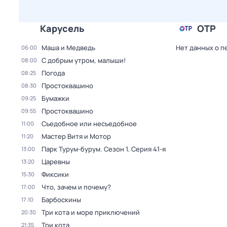
Карусель
ОТР
Маша и Медведь
Нет данных о п
06:00
С добрым утром, малыши!
08:00
Погода
08:25
Простоквашино
08:30
Бумажки
09:25
Простоквашино
09:55
Съедобное или несъедобное
11:00
Мастер Витя и Мотор
11:20
Парк Турум-бурум
. Сезон 1
. Серия 41-я
13:00
Царевны
13:20
Фиксики
15:30
Что, зачем и почему?
17:00
Барбоскины
17:10
Три кота и море приключений
20:30
Три кота
21:35