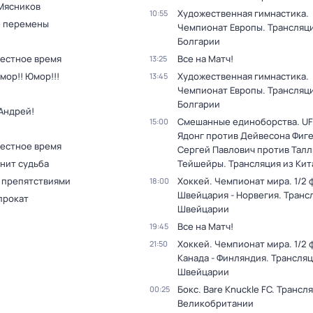
Мясников
Художественная гимнастика.
10:55
 перемены
Чемпионат Европы. Трансляци
Болгарии
Местное время
Все на Матч!
13:25
мор!! Юмор!!!
Художественная гимнастика.
13:45
Чемпионат Европы. Трансляци
Болгарии
Андрей!
Смешанные единоборства. UF
15:00
Ядонг против Дейвесона Фиг
Местное время
Сергей Павлович против Тал
нит судьба
Тейшейры. Трансляция из Кит
с препятствиями
Хоккей. Чемпионат мира. 1/2 
18:00
Швейцария - Норвегия. Транс
прокат
Швейцарии
Все на Матч!
19:45
Хоккей. Чемпионат мира. 1/2 
21:50
Канада - Финляндия. Трансляц
Швейцарии
Бокс. Bare Knuckle FC. Трансл
00:25
Великобритании