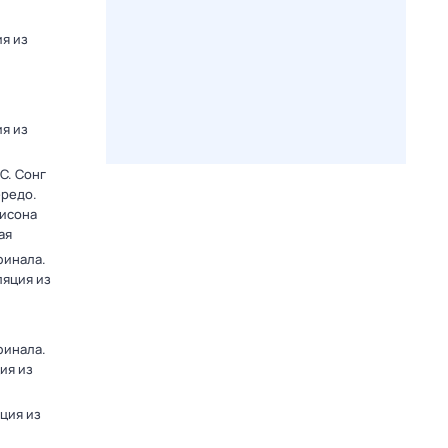
я из
я из
C. Сонг
ередо.
лисона
ая
финала.
ляция из
финала.
ия из
яция из