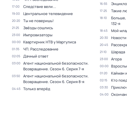
Энцикло
16:55
Следствие вели...
17:00
Такие л
17:25
Центральное телевидение
19:00
Больше,
18:10
Ты не поверишь!
20:20
132-я
Звёзды сошлись
21:25
Мой мла
18:45
Импровизаторы
23:00
Новости
20:30
Квартирник НТВ у Маргулиса
00:00
Рассекр
20:45
ЧП. Расследование
01:35
Шарада
21:10
Дачный ответ
02:05
Агора
23:00
Агент национальной безопасности.
03:00
Взрослы
00:00
Возвращение
. Сезон 6
. Серия 7-я
Кайман 
01:20
Агент национальной безопасности.
03:50
Кто поед
02:15
Возвращение
. Сезон 6
. Серия 8-я
Приключ
03:30
Только вперёд
04:45
Окончан
04:00