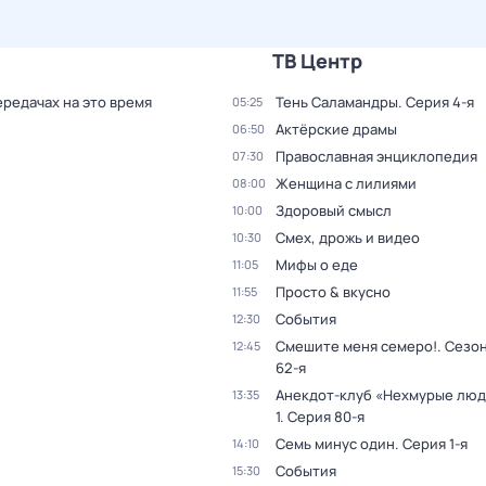
ТВ Центр
ередачах на это время
Тень Саламандры
. Серия 4-я
05:25
Актёрские драмы
06:50
Православная энциклопедия
07:30
Женщина с лилиями
08:00
Здоровый смысл
10:00
Смех, дрожь и видео
10:30
Мифы о еде
11:05
Просто & вкусно
11:55
События
12:30
Смешите меня семеро!
. Сезон
12:45
62-я
Анекдот-клуб «Нехмурые лю
13:35
1
. Серия 80-я
Семь минус один
. Серия 1-я
14:10
События
15:30