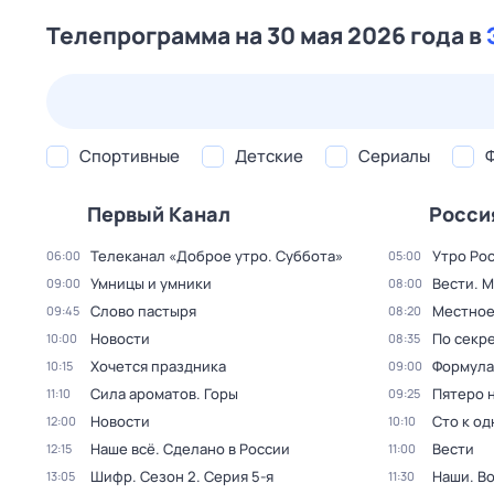
Телепрограмма на 30 мая 2026 года в
23 июл,
чт
24 июл,
пт
25 июл,
сб
26 июл,
вс
Спортивные
Детские
Сериалы
Первый Канал
Росси
Телеканал «Доброе утро. Суббота»
Утро Ро
06:00
05:00
Умницы и умники
Вести. 
09:00
08:00
Слово пастыря
Местное
09:45
08:20
Новости
По секре
10:00
08:35
Хочется праздника
Формула
10:15
09:00
Сила ароматов. Горы
Пятеро 
11:10
09:25
Новости
Сто к о
12:00
10:10
Наше всё. Сделано в России
Вести
12:15
11:00
Шифр
. Сезон 2
. Серия 5-я
Наши. В
13:05
11:30