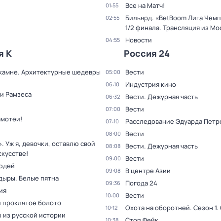
Все на Матч!
01:55
Бильярд. «BetBoom Лига Чемп
02:55
1/2 финала. Трансляция из Мо
Новости
04:55
я К
Россия 24
 камне. Архитектурные шедевры
Вести
05:00
Индустрия кино
06:10
и Рамзеса
Вести. Дежурная часть
06:32
Вести
07:00
амотеи!
Расследование Эдуарда Петр
07:10
Вести
08:00
. Уж я, девочки, оставлю свой
Вести. Дежурная часть
08:08
скусстве!
Вести
09:00
юдей
В центре Азии
09:08
дыры. Белые пятна
Погода 24
09:36
ия
Вести
10:00
и проклятое болото
Охота на оборотней
. Сезон 1
.
10:12
 из русской истории
Стоп Фейк
10:38