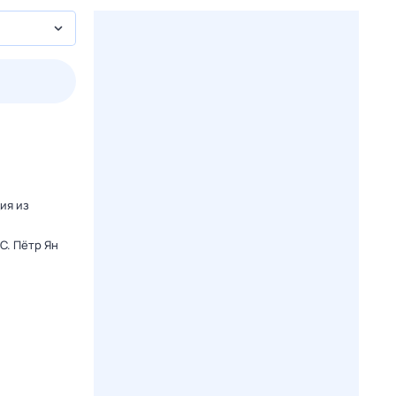
пт
1 авг,
сб
2 авг,
вс
3 авг,
пн
4 авг,
вт
Вчера
Сегод
ия из
C. Пётр Ян