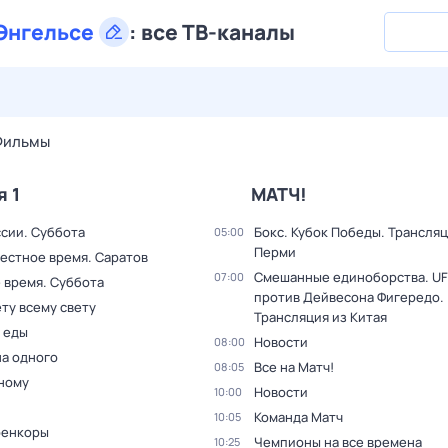
Энгельсе
:
все ТВ-каналы
27 июл,
пн
28 июл,
вт
29 июл,
ср
30 июл,
чт
31 июл,
Фильмы
я 1
МАТЧ!
ссии. Суббота
Бокс. Кубок Победы. Трансляц
05:00
Перми
Местное время. Саратов
Смешанные единоборства. UF
07:00
 время. Суббота
против Дейвесона Фигередо.
ту всему свету
Трансляция из Китая
 еды
Новости
08:00
на одного
Все на Матч!
08:05
дному
Новости
10:00
Команда Матч
10:05
оенкоры
Чемпионы на все времена
10:25