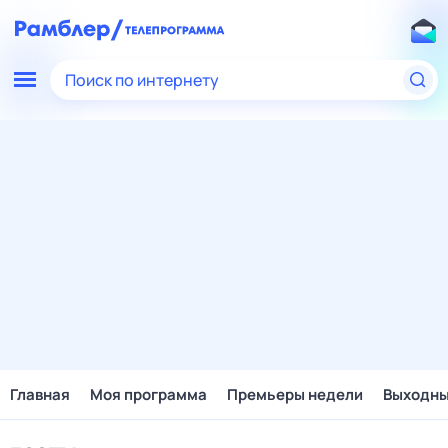
Поиск по интернету
Главная
Моя программа
Премьеры недели
Выходн