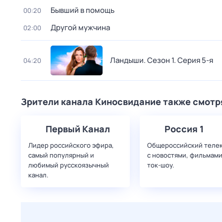
Бывший в помощь
00:20
Другой мужчина
02:00
Ландыши
. Сезон 1
. Серия 5-я
04:20
Зрители канала Киносвидание также смотр
Первый Канал
Россия 1
Лидер российского эфира,
Общероссийский теле
самый популярный и
с новостями, фильмами
любимый русскоязычный
ток-шоу.
канал.