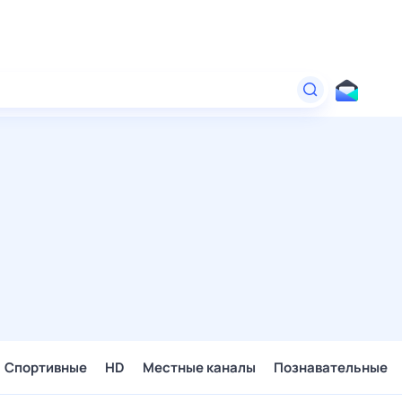
Спортивные
HD
Местные каналы
Познавательные