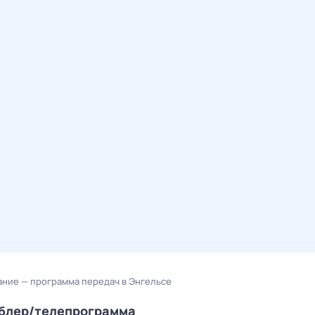
ние — программа передач в Энгельсе
мблер/телепрограмма