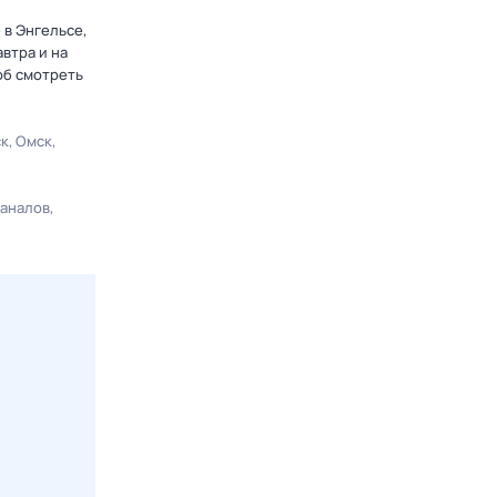
 в Энгельсе,
втра и на
об смотреть
ск
Омск
каналов