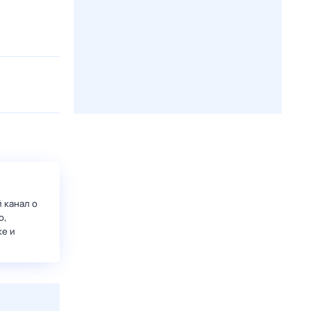
 канал о
о,
ке и