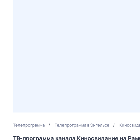
Телепрограмма
Телепрограмма в Энгельсе
Киносвида
ТВ-программа канала Киносвидание на Ра