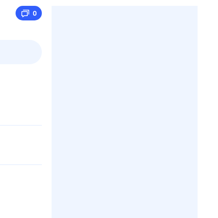
0
пт
1 авг,
сб
2 авг,
вс
3 авг,
пн
4 авг,
вт
Вчера
Сегод