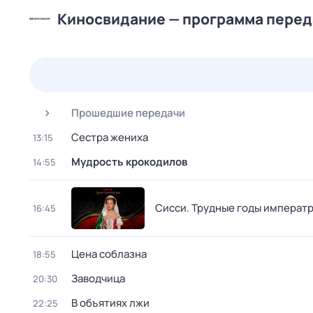
Киносвидание — программа перед
23 июл,
чт
24 июл,
пт
25 июл,
сб
26 июл,
вс
Прошедшие передачи
Сестра жениха
13:15
Мудрость крокодилов
14:55
Сисси. Трудные годы императ
16:45
Цена соблазна
18:55
Заводчица
20:30
В объятиях лжи
22:25