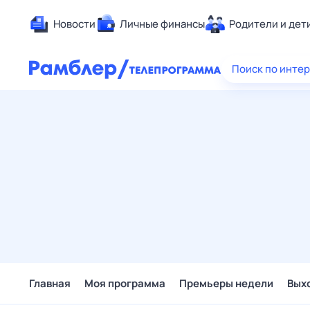
Новости
Личные финансы
Родители и дет
Здоровье
Поиск по инте
Развлечен
Дом и уют
Спорт
Карьера
Авто
Технологи
Жизненные
Сберегаем
Гороскопы
Главная
Моя программа
Премьеры недели
Вых