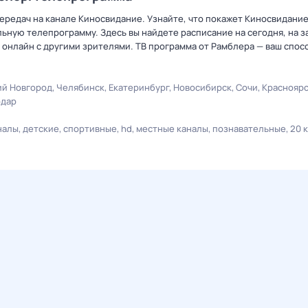
ередач на канале Киносвидание. Узнайте, что покажет Киносвидание
ную телепрограмму. Здесь вы найдете расписание на сегодня, на за
онлайн с другими зрителями. ТВ программа от Рамблера — ваш спос
й Новгород
Челябинск
Екатеринбург
Новосибирск
Сочи
Краснояр
одар
налы
детские
спортивные
hd
местные каналы
познавательные
20 