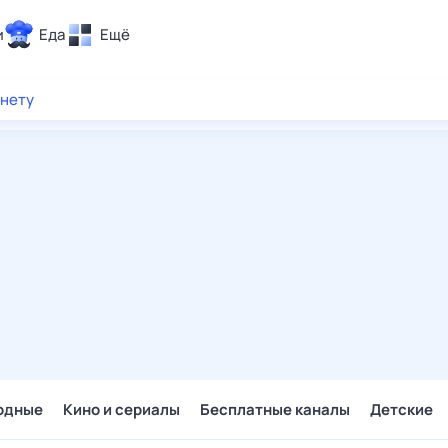
и
Еда
Ещё
Почта
рнету
ия и отдых
Поиск
Погода
ТВ-программа
и и тренды
 ситуации
 вместе
Помощь
одные
Кино и сериалы
Бесплатные каналы
Детские