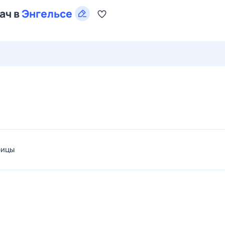
ач в
Энгельсе
27 июл,
пн
28 июл,
вт
29 июл,
ср
30 июл,
чт
31 июл,
рицы