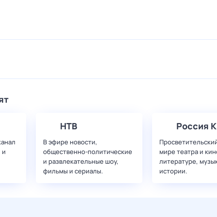
ят
НТВ
Россия К
канал
В эфире новости,
Просветительский
 и
общественно-политические
мире театра и кин
и развлекательные шоу,
литературе, музы
фильмы и сериалы.
истории.