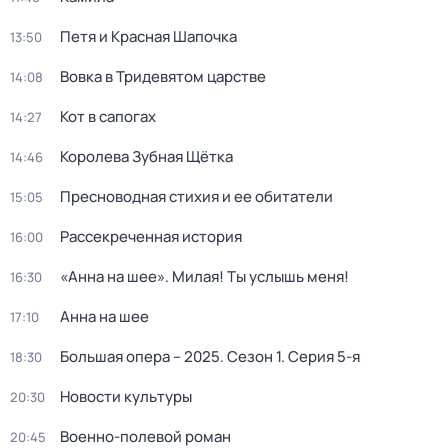
Петя и Красная Шапочка
13:50
Вовка в Тридевятом царстве
14:08
Кот в сапогах
14:27
Королева Зубная Щётка
14:46
Пресноводная стихия и ее обитатели
15:05
Рассекреченная история
16:00
«Анна на шее». Милая! Ты услышь меня!
16:30
Анна на шее
17:10
Большая опера – 2025
. Сезон 1
. Серия 5-я
18:30
Новости культуры
20:30
Военно-полевой роман
20:45