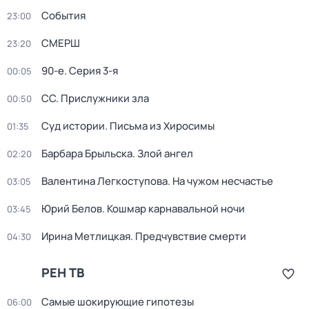
События
23:00
СМЕРШ
23:20
90-е
. Серия 3-я
00:05
СС. Прислужники зла
00:50
Суд истории. Письма из Хиросимы
01:35
Барбара Брыльска. Злой ангел
02:20
Валентина Легкоступова. На чужом несчастье
03:05
Юрий Белов. Кошмар карнавальной ночи
03:45
Ирина Метлицкая. Предчувствие смерти
04:30
РЕН ТВ
Самые шoкиpующие гипотезы
06:00