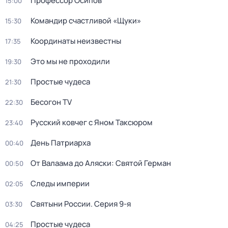
Профессор Осипов
15:00
Командир счастливой «Щуки»
15:30
Координаты неизвестны
17:35
Это мы не проходили
19:30
Простые чудеса
21:30
Бесогон TV
22:30
Русский ковчег с Яном Таксюром
23:40
День Патриарха
00:40
От Валаама до Аляски: Святой Герман
00:50
Следы империи
02:05
Святыни России
. Серия 9-я
03:30
Простые чудеса
04:25