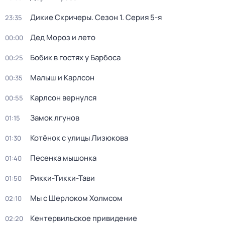
Дикие Скричеры
. Сезон 1
. Серия 5-я
23:35
Дед Мороз и лето
00:00
Бобик в гостях у Барбоса
00:25
Малыш и Карлсон
00:35
Карлсон вернулся
00:55
Замок лгунов
01:15
Котёнок с улицы Лизюкова
01:30
Песенка мышонка
01:40
Рикки-Тикки-Тави
01:50
Мы с Шерлоком Холмсом
02:10
Кентервильское привидение
02:20