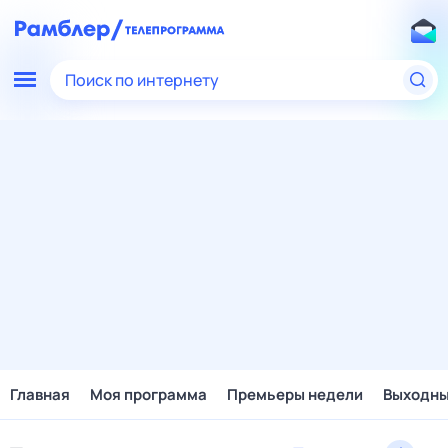
Поиск по интернету
Главная
Моя программа
Премьеры недели
Выходн