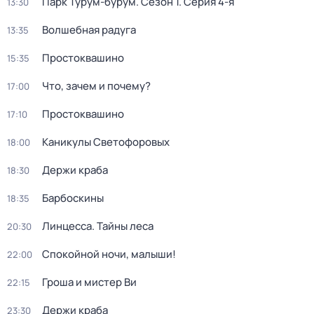
Парк Турум-бурум
. Сезон 1
. Серия 4-я
13:30
Волшебная радуга
13:35
Простоквашино
15:35
Что, зачем и почему?
17:00
Простоквашино
17:10
Каникулы Светофоровых
18:00
Держи краба
18:30
Барбоскины
18:35
Линцесса. Тайны леса
20:30
Спокойной ночи, малыши!
22:00
Гроша и мистер Ви
22:15
Держи краба
23:30