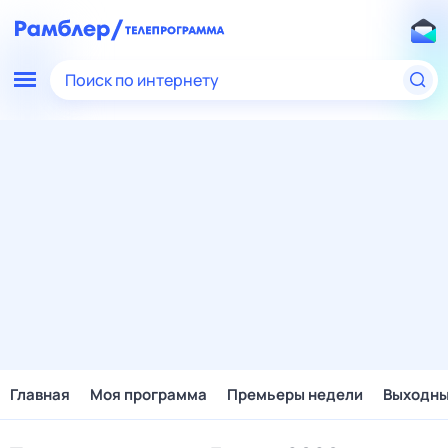
Поиск по интернету
Главная
Моя программа
Премьеры недели
Выходн