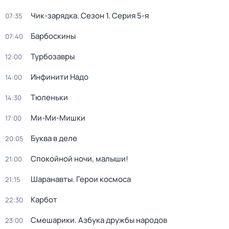
Чик-зарядка
. Сезон 1
. Серия 5-я
07:35
Барбоскины
07:40
Турбозавры
12:00
Инфинити Надо
14:00
Тюленьки
14:30
Ми-Ми-Мишки
17:00
Буква в деле
20:05
Спокойной ночи, малыши!
21:00
Шаранавты. Герои космоса
21:15
Карбот
22:30
Смешарики. Азбука дружбы народов
23:00