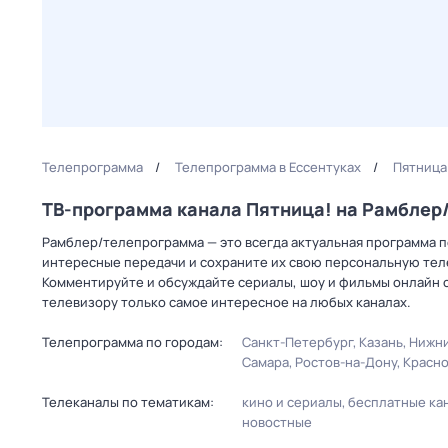
Телепрограмма
Телепрограмма в Ессентуках
Пятница
ТВ-программа канала Пятница! на Рамбле
Рамблер/телепрограмма — это всегда актуальная программа пе
интересные передачи и сохраните их свою персональную телеп
Комментируйте и обсуждайте сериалы, шоу и фильмы онлайн с
телевизору только самое интересное на любых каналах.
Телепрограмма по городам:
Санкт-Петербург
Казань
Нижни
Самара
Ростов-на-Дону
Красн
Телеканалы по тематикам:
кино и сериалы
бесплатные ка
новостные