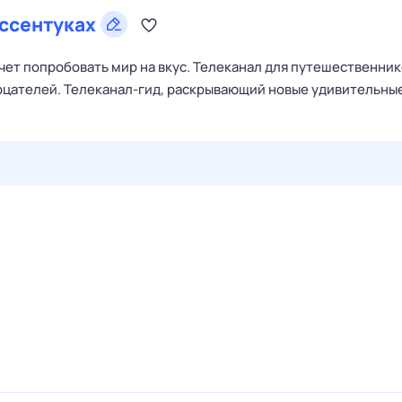
ссентуках
очет попробовать мир на вкус. Телеканал для путешественник
зерцателей. Телеканал-гид, раскрывающий новые удивительны
29 июл,
ср
30 июл,
чт
31 июл,
пт
1 авг,
сб
2 авг,
вс