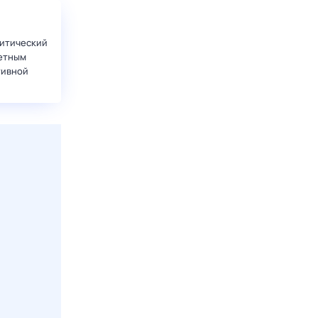
итический
етным
тивной