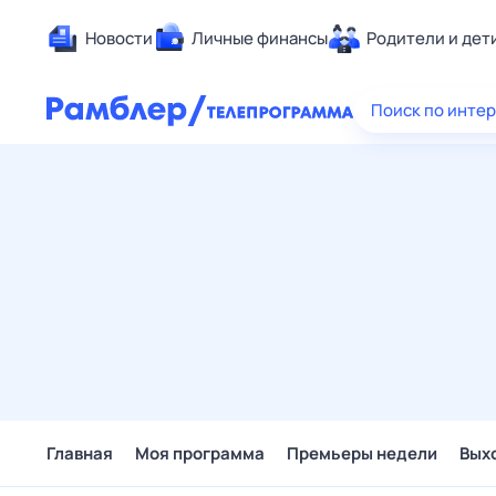
Новости
Личные финансы
Родители и дет
Здоровье
Поиск по инте
Развлечен
Дом и уют
Спорт
Карьера
Авто
Технологи
Жизненные
Сберегаем
Гороскопы
Главная
Моя программа
Премьеры недели
Вых