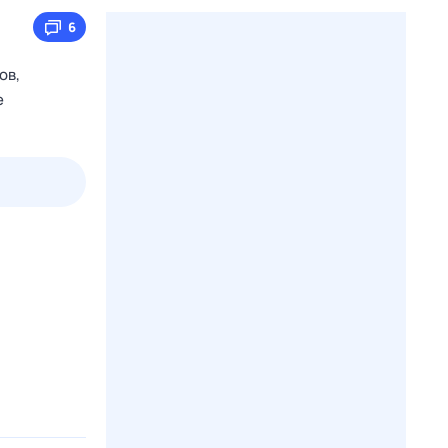
6
ов,
е
3 авг,
пн
4 авг,
вт
5 авг,
ср
6 авг,
чт
Вчера
Сегодня