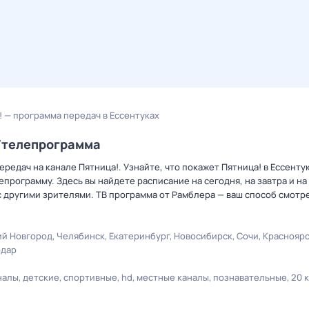
! — программа передач в Ессентуках
р/телепрограмма
редач на канале Пятница!. Узнайте, что покажет Пятница! в Ессенту
рограмму. Здесь вы найдете расписание на сегодня, на завтра и на
 другими зрителями. ТВ программа от Рамблера — ваш способ смотр
й Новгород
Челябинск
Екатеринбург
Новосибирск
Сочи
Краснояр
одар
налы
детские
спортивные
hd
местные каналы
познавательные
20 