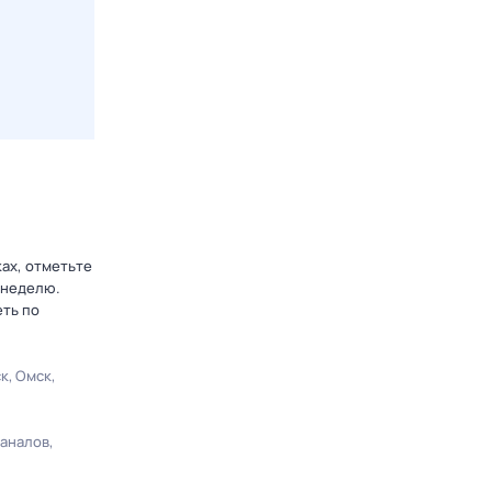
ках, отметьте
 неделю.
еть по
ск
Омск
каналов