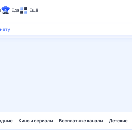
и
Еда
Ещё
Почта
рнету
ия и отдых
Поиск
Погода
ТВ-программа
и и тренды
 ситуации
 вместе
Помощь
одные
Кино и сериалы
Бесплатные каналы
Детские