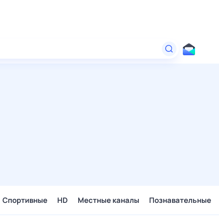
Спортивные
HD
Местные каналы
Познавательные