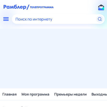
Поиск по интернету
Главная
Моя программа
Премьеры недели
Выходн