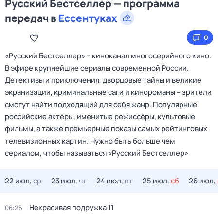
Русский Бестселлер — программа
передач в
Ессентуках
0
«Русский Бестселлер» – киноканал многосерийного кино.
В эфире крупнейшие сериалы современной России.
Детективы и приключения, дворцовые тайны и великие
экранизации, криминальные саги и кинороманы – зрители
смогут найти подходящий для себя жанр. Популярные
российские актёры, именитые режиссёры, культовые
фильмы, а также премьерные показы самых рейтинговых
телевизионных картин. Нужно быть больше чем
сериалом, чтобы называться «Русский Бестселлер»
22 июл,
ср
23 июл,
чт
24 июл,
пт
25 июл,
сб
26 июл,
Некрасивая подружка 11
06:25