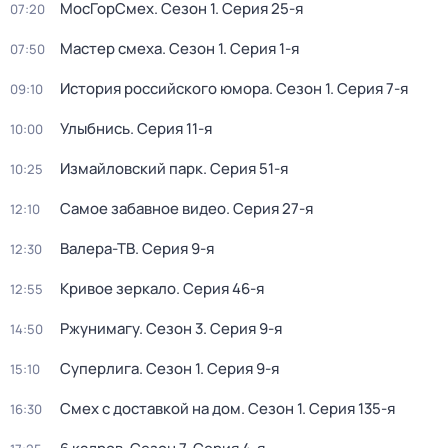
МосГорСмех
. Сезон 1
. Серия 25-я
07:20
Мастер смеха
. Сезон 1
. Серия 1-я
07:50
История российского юмора
. Сезон 1
. Серия 7-я
09:10
Улыбнись
. Серия 11-я
10:00
Измайловский парк
. Серия 51-я
10:25
Самое забавное видео
. Серия 27-я
12:10
Валера-ТВ
. Серия 9-я
12:30
Кривое зеркало
. Серия 46-я
12:55
Ржунимагу
. Сезон 3
. Серия 9-я
14:50
Суперлига
. Сезон 1
. Серия 9-я
15:10
Смех с доставкой на дом
. Сезон 1
. Серия 135-я
16:30