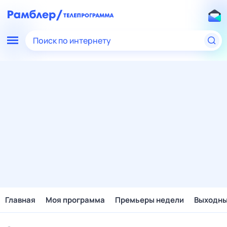
Поиск по интернету
Главная
Моя программа
Премьеры недели
Выходн