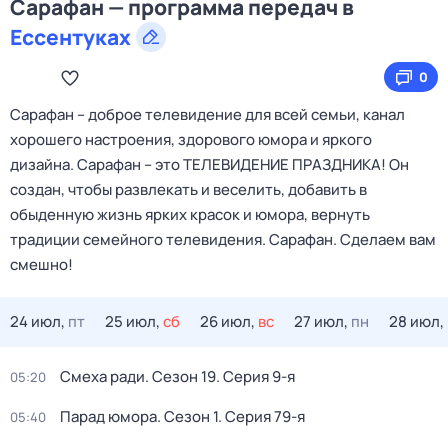
Сарафан — программа передач в
Ессентуках
0
Сарафан – доброе телевидение для всей семьи, канал
хорошего настроения, здорового юмора и яркого
дизайна. Сарафан – это ТЕЛЕВИДЕНИЕ ПРАЗДНИКА! Он
создан, чтобы развлекать и веселить, добавить в
обыденную жизнь ярких красок и юмора, вернуть
традиции семейного телевидения. Сарафан. Сделаем вам
смешно!
24 июл,
пт
25 июл,
сб
26 июл,
вс
27 июл,
пн
28 июл,
Смеха ради
. Сезон 19
. Серия 9-я
05:20
Парад юмора
. Сезон 1
. Серия 79-я
05:40