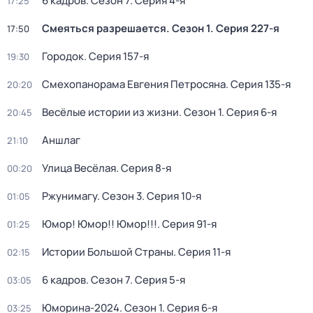
6 кадров
. Сезон 7
. Серия 4-я
17:25
Смеяться разрешается
. Сезон 1
. Серия 227-я
17:50
Городок
. Серия 157-я
19:30
Смехопанорама Евгения Петросяна
. Серия 135-я
20:20
Весёлые истории из жизни
. Сезон 1
. Серия 6-я
20:45
Аншлаг
21:10
Улица Весёлая
. Серия 8-я
00:20
Ржунимагу
. Сезон 3
. Серия 10-я
01:05
Юмор! Юмор!! Юмор!!!
. Серия 91-я
01:25
Истории Большой Страны
. Серия 11-я
02:15
6 кадров
. Сезон 7
. Серия 5-я
03:05
Юморина-2024
. Сезон 1
. Серия 6-я
03:25