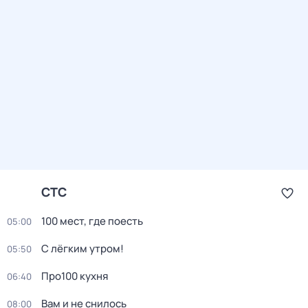
СТС
100 мест, гдe поеcть
05:00
С лёгким утром!
05:50
Про100 кухня
06:40
Вам и не снилось
08:00