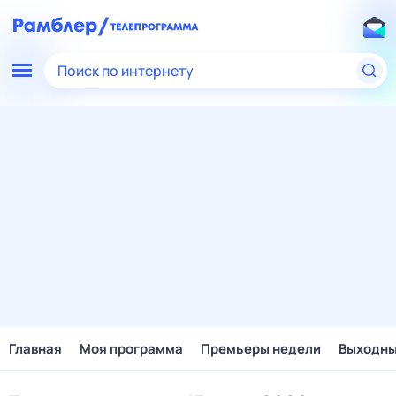
Поиск по интернету
Главная
Моя программа
Премьеры недели
Выходн