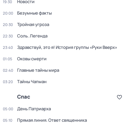
Новости
19:30
Бeзумные фaкты
20:00
Тройная угроза
20:30
Соль. Легенда
22:30
Здравствуй, это я! История группы «Руки Вверх»
23:40
Оковы смерти
01:05
Главные тайны мира
02:40
Тaйны Чапман
03:20
Спас
Дeнь Патриаpха
05:00
Прямая линия. Ответ священника
05:10