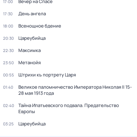
Вечер на Спасе
17:00
День ангела
17:30
Всенощное бдение
18:00
Цареубийца
20:30
Максимка
22:30
Метанойя
23:50
Штрихи къ портрету Царя
00:55
Великое паломничество Императора Николая II 15-
01:40
28 мая 1913 года
Тайна Ипатьевского подвала. Предательство
02:40
Европы
Цареубийца
03:25