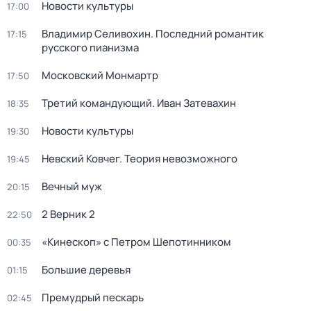
Новости культуры
17:00
Владимир Селивохин. Последний романтик
17:15
русского пианизма
Московский Монмартр
17:50
Третий командующий. Иван Затевахин
18:35
Новости культуры
19:30
Невский Ковчег. Теория невозможного
19:45
Вечный муж
20:15
2 Верник 2
22:50
«Кинескоп» с Петром Шепотинником
00:35
Большие деревья
01:15
Премудрый пескарь
02:45