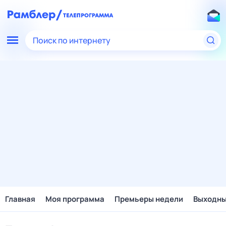
Поиск по интернету
Главная
Моя программа
Премьеры недели
Выходн