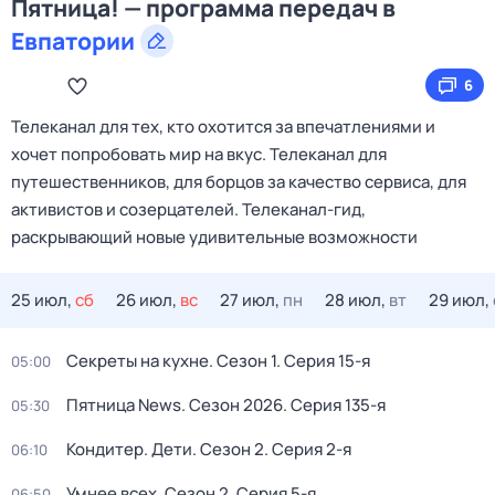
Пятница! — программа передач в
Евпатории
6
Телеканал для тех, кто охотится за впечатлениями и
хочет попробовать мир на вкус. Телеканал для
путешественников, для борцов за качество сервиса, для
активистов и созерцателей. Телеканал-гид,
раскрывающий новые удивительные возможности
25 июл,
сб
26 июл,
вс
27 июл,
пн
28 июл,
вт
29 июл,
Секреты на кухне
. Сезон 1
. Серия 15-я
05:00
Пятница News
. Сезон 2026
. Серия 135-я
05:30
Кондитер. Дети
. Сезон 2
. Серия 2-я
06:10
Умнее всех
. Сезон 2
. Серия 5-я
06:50