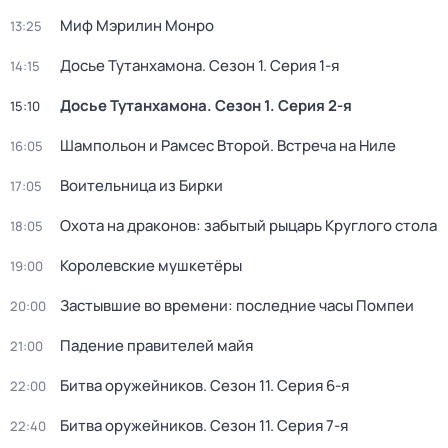
Миф Мэрилин Монро
13:25
Досье Тутанхамона
. Сезон 1
. Серия 1-я
14:15
Досье Тутанхамона
. Сезон 1
. Серия 2-я
15:10
Шампольон и Рамсес Второй. Встреча на Ниле
16:05
Воительница из Бирки
17:05
Охота на драконов: забытый рыцарь Круглого стола
18:05
Королевские мушкетёры
19:00
Застывшие во времени: последние часы Помпеи
20:00
Падение правителей майя
21:00
Битва оружейников
. Сезон 11
. Серия 6-я
22:00
Битва оружейников
. Сезон 11
. Серия 7-я
22:40