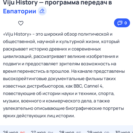
Viju History — программа передач в
Евпатории
0
«Viju History» – это широкий обзор политической и
общественной, научной и культурной жизни, который
раскрывает историю древних и современных
цивилизаций, рассматривает великие изобретения и
подвиги и предоставляет зрителям возможность на
время перенестись в прошлое. На канале представлены
высокорейтинговые документальные фильмы таких
известных дистрибьюторов, как BBC, Cannel 4,
повествующие об истории науки и техники, спорта,
музыки, военного и коммерческого дела, а также
увлекательно описывающие биографические портреты
ярких действующих лиц истории.
26 июл,
вс
27 июл,
пн
28 июл,
вт
29 июл,
ср
30 июл,