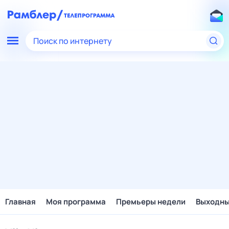
Поиск по интернету
Главная
Моя программа
Премьеры недели
Выходн