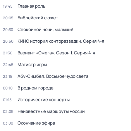
Главная роль
19:45
Библейский сюжет
20:05
Спокойной ночи, малыши!
20:30
КИНО история контрразведки
. Серия 4-я
20:50
Вариант «Омега»
. Сезон 1
. Серия 4-я
21:30
Магистр игры
22:45
Абу-Симбел. Восьмое чудо света
23:15
В родном городе
00:10
Исторические концерты
01:15
Неизвестные маршруты России
02:05
Окончание эфира
03:00