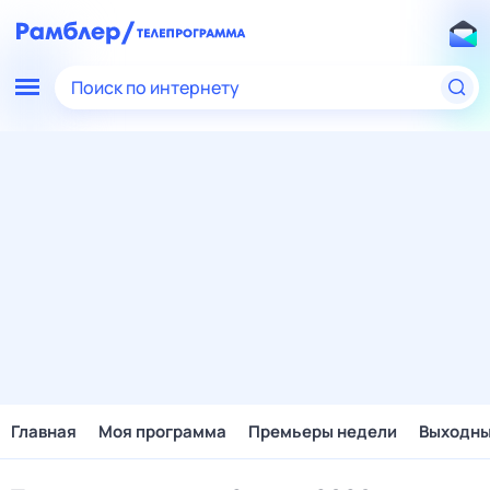
Поиск по интернету
Главная
Моя программа
Премьеры недели
Выходн