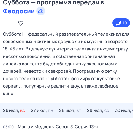
Суббота — программа передач в
Феодосии
10
Cуббота! — федеральный развлекательный телеканал для
современных и активных девушек и их мужчин в возрасте
18–45 лет. В целевую аудиторию телеканала входят сразу
несколько поколений, и собственная оригинальная
линейка контента будет объединять у экранов мам и
дочерей, невесток и свекровей. Программную сетку
нового телеканала «Суббота!» формируют культовые
сериалы, популярные реалити-шоу, а также любимое
кино.
26 июл,
вс
27 июл,
пн
28 июл,
вт
29 июл,
ср
30 июл,
Маша и Медведь
. Сезон 3
. Серия 13-я
05:00