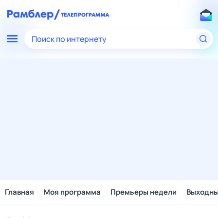
Поиск по интернету
Главная
Моя программа
Премьеры недели
Выходн