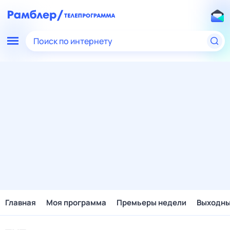
Поиск по интернету
Главная
Моя программа
Премьеры недели
Выходн