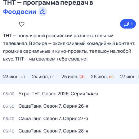
ТНТ — программа передач в
Феодосии
1
ТНТ — популярный российский развлекательный
телеканал. В эфире — эксклюзивный комедийный контент,
громкие сериальные и кино‑проекты, телешоу на любой
вкус. ТНТ— мы сделаем тебе смешно!
23 июл,
чт
24 июл,
пт
25 июл,
сб
26 июл,
вс
27 июл,
Утро. ТНТ
. Сезон 2026
. Серия 144-я
05:00
CашаTаня
. Сезон 7
. Серия 26-я
05:50
CашаTаня
. Сезон 7
. Серия 27-я
06:20
CашаTаня
. Сезон 7
. Серия 28-я
06:40