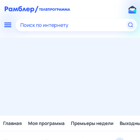
Поиск по интернету
Главная
Моя программа
Премьеры недели
Выходн