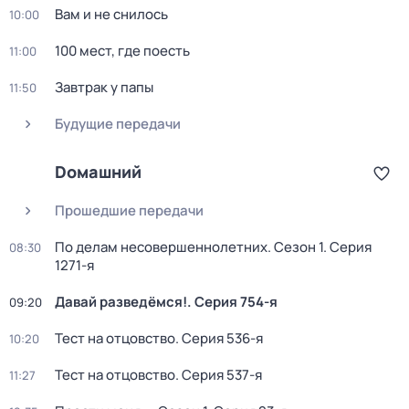
Вам и не снилось
10:00
100 мест, где поесть
11:00
Завтрак у папы
11:50
Будущие передачи
Dомашний
Прошедшие передачи
По делам несовершеннолетних
. Сезон 1
. Серия
08:30
1271-я
Давай рaзвeдёмся!
. Серия 754-я
09:20
Тест нa отцовствo
. Серия 536-я
10:20
Тест нa отцовствo
. Серия 537-я
11:27