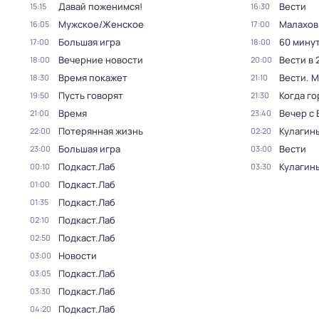
Давай поженимся!
Вести
15:15
16:30
Мужское/Женское
Малахов
16:05
17:00
Большая игра
60 мину
17:00
18:00
Вечерние новости
Вести в 
18:00
20:00
Время покажет
Вести. 
18:30
21:10
Пусть говорят
Когда го
19:50
21:30
Время
Вечер с
21:00
23:40
Потерянная жизнь
Кулагин
22:00
02:20
Большая игра
Вести
23:00
03:00
Подкаст.Лаб
Кулагин
00:10
03:30
Подкаст.Лаб
01:00
Подкаст.Лаб
01:35
Подкаст.Лаб
02:10
Подкаст.Лаб
02:50
Новости
03:00
Подкаст.Лаб
03:05
Подкаст.Лаб
03:30
Подкаст.Лаб
04:20