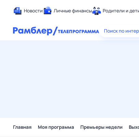
Новости
Личные финансы
Родители и дет
Здоровье
Поиск по инте
Развлечен
Дом и уют
Спорт
Карьера
Авто
Технологи
Жизненные
Сберегаем
Гороскопы
Главная
Моя программа
Премьеры недели
Вых