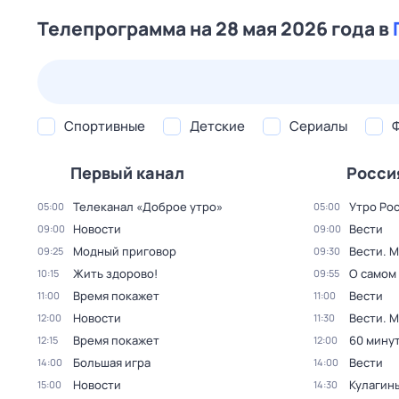
Телепрограмма на 28 мая 2026 года в
25 июл,
сб
26 июл,
вс
27 июл,
пн
28 июл,
вт
Спортивные
Детские
Сериалы
Первый канал
Росси
Телеканал «Доброе утро»
Утро Ро
05:00
05:00
Новости
Вести
09:00
09:00
Модный приговор
Вести. 
09:25
09:30
Жить здорово!
О самом
10:15
09:55
Время покажет
Вести
11:00
11:00
Новости
Вести. 
12:00
11:30
Время покажет
60 мину
12:15
12:00
Большая игра
Вести
14:00
14:00
Новости
Кулагин
15:00
14:30