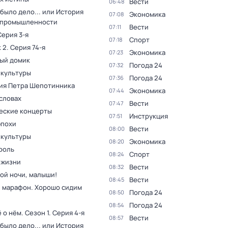
Вести
06:48
было дело... или История
Экономика
07:08
 промышленности
Вести
07:11
Серия 3-я
Спорт
07:18
 2
. Серия 74-я
Экономика
07:23
ый домик
Погода 24
07:32
 культуры
Погода 24
07:36
ия Петра Шепотинника
Экономика
07:44
словах
Вести
07:47
еские концерты
Инструкция
07:51
эпохи
Вести
08:00
 культуры
Экономика
08:20
роль
Спорт
08:24
 жизни
Вести
08:32
ой ночи, малыши!
Вести
08:45
 марафон. Хорошо сидим
Погода 24
08:50
Погода 24
08:54
ё о нём
. Сезон 1
. Серия 4-я
Вести
08:57
было дело... или История