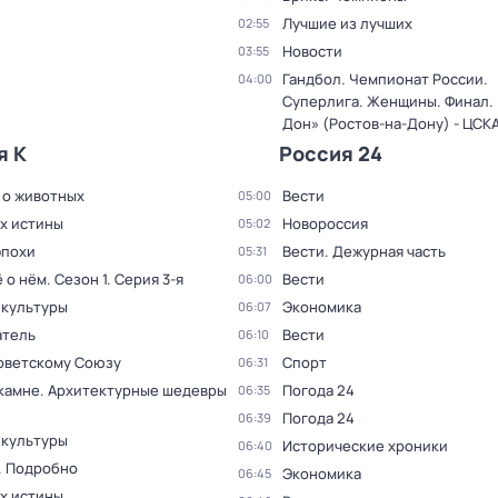
Лучшие из лучших
02:55
Новости
03:55
Гандбол. Чемпионат России.
04:00
Суперлига. Женщины. Финал. 
Дон» (Ростов-на-Дону) - ЦСК
я К
Россия 24
 о животных
Вести
05:00
ах истины
Новороссия
05:02
эпохи
Вести. Дежурная часть
05:31
ё о нём
. Сезон 1
. Серия 3-я
Вести
06:00
 культуры
Экономика
06:07
тель
Вести
06:10
оветскому Союзу
Спорт
06:31
 камне. Архитектурные шедевры
Погода 24
06:35
Погода 24
06:39
 культуры
Исторические хроники
06:40
. Подробно
Экономика
06:45
ах истины