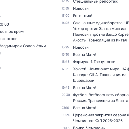
Специальный репортаж
12:35
Новости
12:55
Есть тема!
13:00
т
Смешанные единоборства. UF
14:25
20:00
Уокер против Жанга Мингианг
Местное время
Павлович против Валдо Корте
рит огонь
Акосты. Трансляция из Китая
 Владимиром Соловьёвым
Новости
15:25
ы
Все на Матч!
15:30
Формула-1. Гаснут огни
16:45
ы
Хоккей. Чемпионат мира. 1/4 
17:15
Канада - США. Трансляция из
Швейцарии
Все на Матч!
19:45
Футбол. BetBoom матч сборной
20:30
Россия. Трансляция из Египта
Все на Матч!
23:10
Церемония закрытия сезона 
00:30
Чемпионат КХЛ 2025-2026
Брикс. Чемпионы
01:45