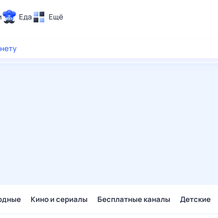
и
Еда
Ещё
Почта
рнету
ия и отдых
Поиск
Погода
ТВ-программа
и и тренды
 ситуации
 вместе
Помощь
одные
Кино и сериалы
Бесплатные каналы
Детские