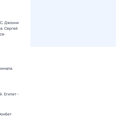
C. Джонни
а. Сергей
са-
финала.
. Египет -
Фонбет