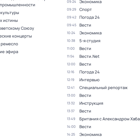
Экономика
09:24
 промышленности
Спорт
09:29
 культуры
Погода 24
09:42
ах истины
Вести
09:45
оветскому Союзу
Экономика
10:24
еские концерты
5-я студия
10:38
 ремесло
Вести
11:00
ие эфира
Вести.Net
11:54
Вести
12:00
Погода 24
12:16
Интервью
12:19
Специальный репортаж
12:41
Вести
13:00
Инструкция
13:32
Вести
13:37
Британия с Александром Хаб
13:49
Вести
14:00
Экономика
14:25