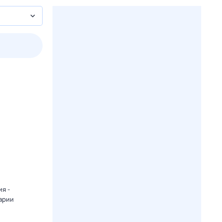
3 авг,
пн
4 авг,
вт
5 авг,
ср
6 авг,
чт
Вчера
Сегодня
я -
арии