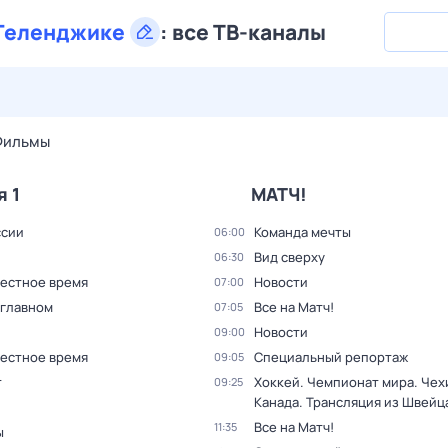
Геленджике
:
все ТВ-каналы
29 июл,
ср
30 июл,
чт
31 июл,
пт
1 авг,
сб
2 авг,
вс
Фильмы
я 1
МАТЧ!
ссии
Команда мечты
06:00
Вид сверху
06:30
Местное время
Новости
07:00
 главном
Все на Матч!
07:05
Новости
09:00
Местное время
Специальный репортаж
09:05
т
Хоккей. Чемпионат мира. Чехи
09:25
Канада. Трансляция из Швейц
Все на Матч!
11:35
ы