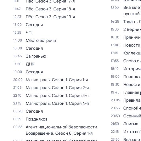
Пёс
. Сезон 3
. Серия 17-я
11:11
Вначале 
13:55
Пёс
. Сезон 3
. Серия 18-я
11:47
русской
Пёс
. Сезон 3
. Серия 19-я
12:23
Талант
. 
14:25
Сегодня
13:00
2 Верник
15:35
ЧП
13:25
Пряничн
16:30
Место встречи
14:00
Новости
17:00
Сегодня
16:00
Коллекц
17:15
За гранью
16:45
Слово о 
17:55
ДНК
17:50
Историч
18:10
Сегодня
19:00
Почерк 
19:00
Магистраль
. Сезон 1
. Серия 1-я
20:00
Новости
19:30
Магистраль
. Сезон 1
. Серия 2-я
21:05
Главная 
19:45
Магистраль
. Сезон 1
. Серия 3-я
22:10
Правила
20:05
Магистраль
. Сезон 1
. Серия 4-я
23:15
Спокойн
20:35
Сегодня
00:20
Осенний
20:50
Поздняков
00:35
Энигма
21:30
Агент национальной безопасности.
00:55
И это вс
22:15
Возвращение
. Сезон 6
. Серия 1-я
Вначале 
23:30
01:50