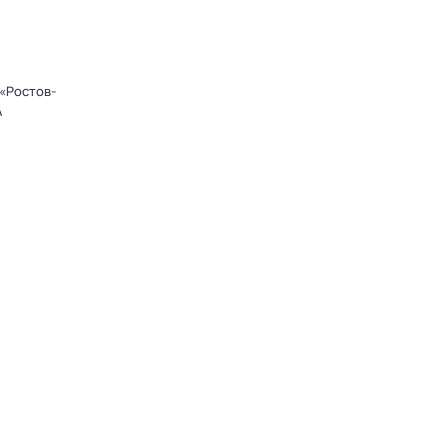
«Ростов-
А