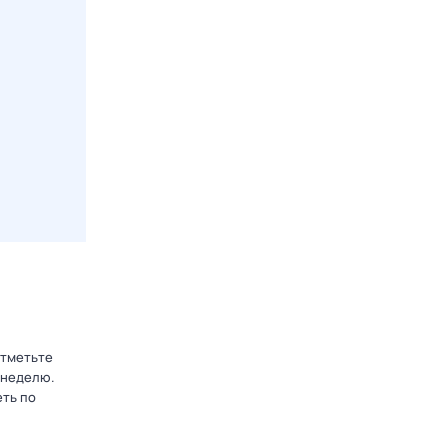
отметьте
 неделю.
еть по