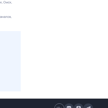
ск
Омск
каналов