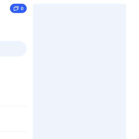
0
пт
1 авг,
сб
2 авг,
вс
3 авг,
пн
4 авг,
вт
Вчера
Сегод