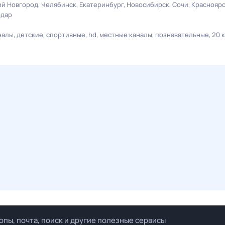
й Новгород
Челябинск
Екатеринбург
Новосибирск
Сочи
Краснояр
одар
налы
детские
спортивные
hd
местные каналы
познавательные
20 
опы, почта, поиск и другие полезные сервисы