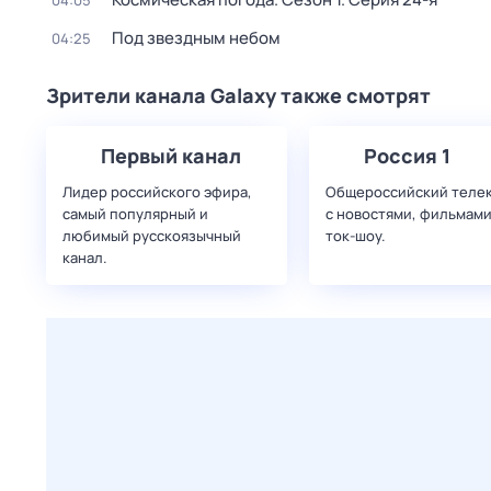
04:05
Под звездным небом
04:25
Зрители канала Galaxy также смотрят
Первый канал
Россия 1
Лидер российского эфира,
Общероссийский теле
самый популярный и
с новостями, фильмами
любимый русскоязычный
ток-шоу.
канал.