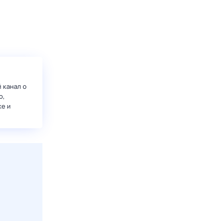
 канал о
о,
ке и