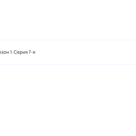
езон 1
. Серия 7-я