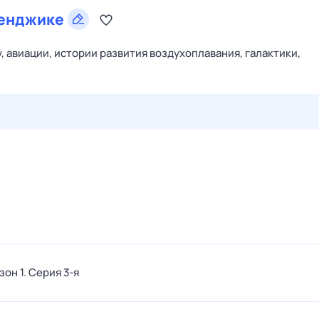
енджике
, авиации, истории развития воздухоплавания, галактики,
27 июл,
пн
28 июл,
вт
29 июл,
ср
30 июл,
чт
31 июл,
зон 1
. Серия 3-я