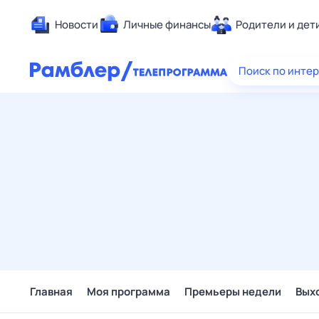
Новости
Личные финансы
Родители и дет
Здоровье
Поиск по инте
Развлечен
Дом и уют
Спорт
Карьера
Авто
Технологи
Жизненные
Сберегаем
Гороскопы
Главная
Моя программа
Премьеры недели
Вых