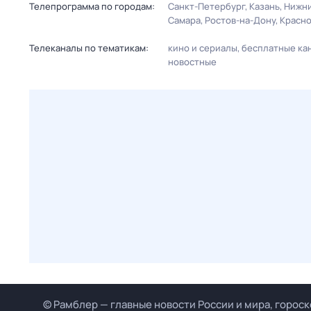
Телепрограмма по городам:
Санкт-Петербург
Казань
Нижни
Самара
Ростов-на-Дону
Красн
Телеканалы по тематикам:
кино и сериалы
бесплатные ка
новостные
© Рамблер — главные новости России и мира, гороск