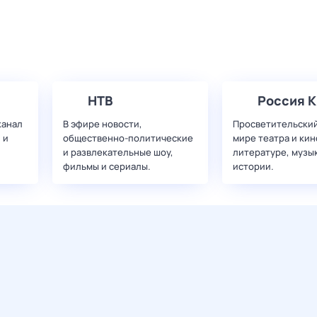
НТВ
Россия К
канал
В эфире новости,
Просветительский
 и
общественно-политические
мире театра и кин
и развлекательные шоу,
литературе, музы
фильмы и сериалы.
истории.