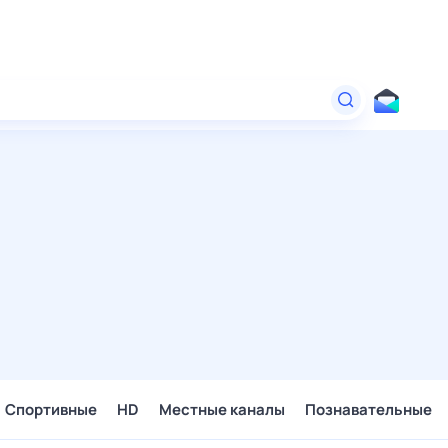
Спортивные
HD
Местные каналы
Познавательные