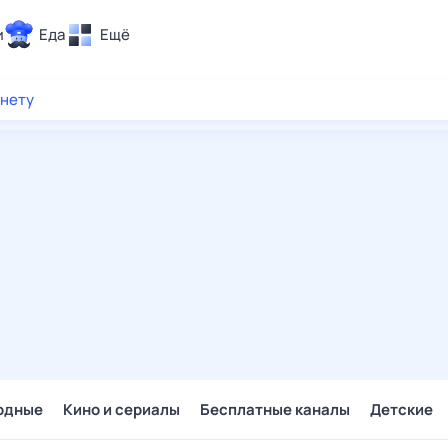
и
Еда
Ещё
Почта
рнету
ия и отдых
Поиск
Погода
ТВ-программа
и и тренды
 ситуации
 вместе
Помощь
одные
Кино и сериалы
Бесплатные каналы
Детские