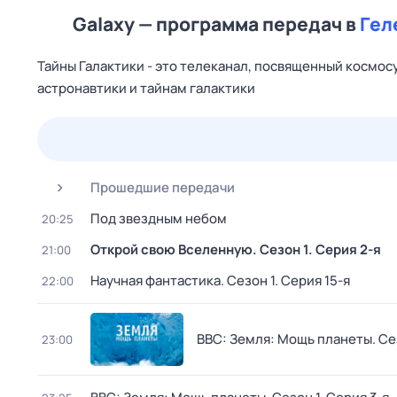
Galaxy — программа передач в
Гел
Тайны Галактики - это телеканал, посвященный космосу
астронавтики и тайнам галактики
23 июл,
чт
24 июл,
пт
25 июл,
сб
26 июл,
вс
Прошедшие передачи
Под звездным небом
20:25
Открой свою Вселенную
. Сезон 1
. Серия 2-я
21:00
Научная фантастика
. Сезон 1
. Серия 15-я
22:00
BBC: Земля: Мощь планеты
. Се
23:00