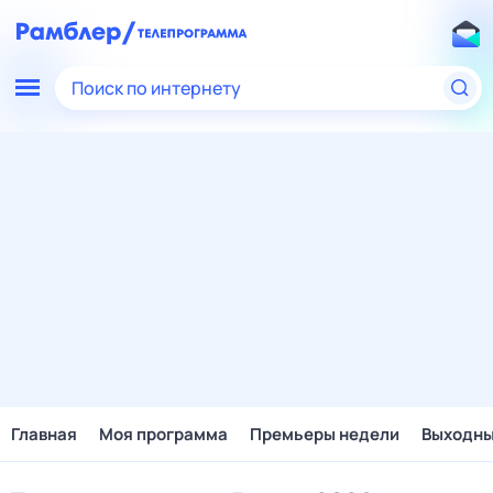
Поиск по интернету
Главная
Моя программа
Премьеры недели
Выходн