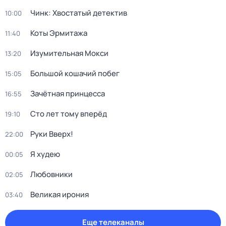
Чинк: Хвостатый детектив
10:00
Коты Эрмитажа
11:40
Изумительная Мокси
13:20
Большой кошачий побег
15:05
Зачётная принцесса
16:55
Сто лет тому вперёд
19:10
Руки Bвеpх!
22:00
Я худею
00:05
Любовники
02:05
Великая ирония
03:40
Еще телеканалы