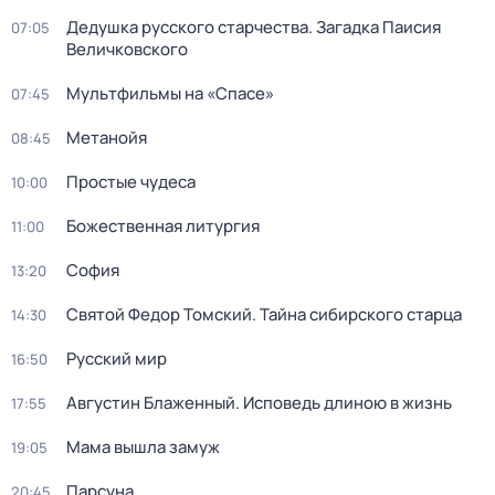
Дедушкa русского старчества. Загадка Паиcия
07:05
Величковского
Мультфильмы на «Спасе»
07:45
Метанойя
08:45
Простые чудеса
10:00
Божественная литургия
11:00
София
13:20
Святой Федор Томский. Тайна сибирского старца
14:30
Русский мир
16:50
Августин Блаженный. Исповедь длиною в жизнь
17:55
Мама вышла замуж
19:05
Парcyна
20:45