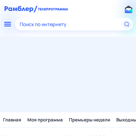
Поиск по интернету
Главная
Моя программа
Премьеры недели
Выходн