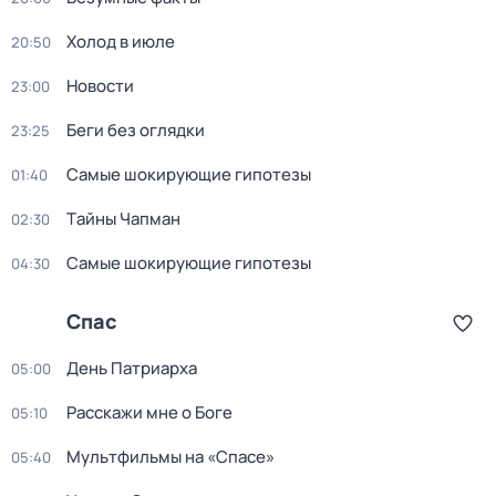
Холод в июле
20:50
Новости
23:00
Беги без оглядки
23:25
Самые шoкиpующие гипотезы
01:40
Тaйны Чапман
02:30
Самые шoкиpующие гипотезы
04:30
Спас
Дeнь Патриаpха
05:00
Расскажи мне о Боге
05:10
Мультфильмы на «Спасе»
05:40