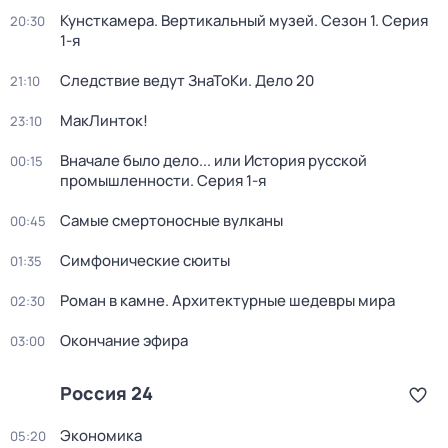
Кунсткамера. Вертикальный музей
. Сезон 1
. Серия
20:30
1-я
Следствие ведут ЗнаТоКи. Дело 20
21:10
МакЛинток!
23:10
Вначале было дело... или История русской
00:15
промышленности
. Серия 1-я
Самые смертоносные вулканы
00:45
Симфонические сюиты
01:35
Роман в камне. Архитектурные шедевры мира
02:30
Окончание эфира
03:00
Россия 24
Экономика
05:20