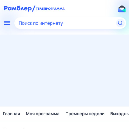
Поиск по интернету
Главная
Моя программа
Премьеры недели
Выходн