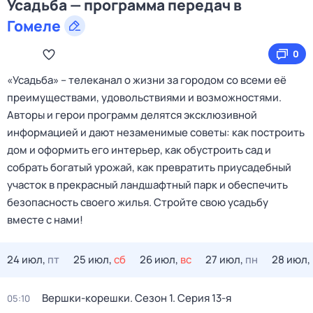
Усадьба — программа передач в
Гомеле
0
«Усадьба» – телеканал о жизни за городом со всеми её
преимуществами, удовольствиями и возможностями.
Авторы и герои программ делятся эксклюзивной
информацией и дают незаменимые советы: как построить
дом и оформить его интерьер, как обустроить сад и
собрать богатый урожай, как превратить приусадебный
участок в прекрасный ландшафтный парк и обеспечить
безопасность своего жилья. Cтройте свою усадьбу
вместе с нами!
24 июл,
пт
25 июл,
сб
26 июл,
вс
27 июл,
пн
28 июл,
Вершки-корешки
. Сезон 1
. Серия 13-я
05:10