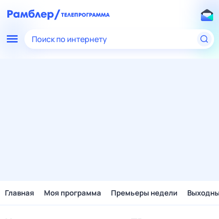
Поиск по интернету
Главная
Моя программа
Премьеры недели
Выходн