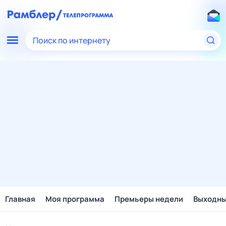
Поиск по интернету
Главная
Моя программа
Премьеры недели
Выходн