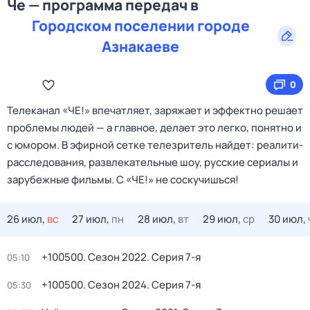
Че — программа передач в
Городском поселении городе
Азнакаеве
0
Телеканал «ЧЕ!» впечатляет, заряжает и эффектно решает
проблемы людей — а главное, делает это легко, понятно и
с юмором. В эфирной сетке телезритель найдет: реалити-
расследования, развлекательные шоу, русские сериалы и
зарубежные фильмы. С «ЧЕ!» не соскучишься!
26 июл,
вс
27 июл,
пн
28 июл,
вт
29 июл,
ср
30 июл,
+100500
. Сезон 2022
. Серия 7-я
05:10
+100500
. Сезон 2024
. Серия 7-я
05:30