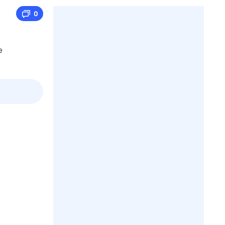
0
е
3 авг,
пн
4 авг,
вт
5 авг,
ср
6 авг,
чт
Вчера
Сегодня