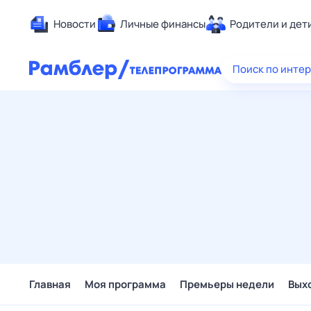
Новости
Личные финансы
Родители и дет
Здоровье
Поиск по инте
Развлечен
Дом и уют
Спорт
Карьера
Авто
Технологи
Жизненные
Сберегаем
Гороскопы
Главная
Моя программа
Премьеры недели
Вых