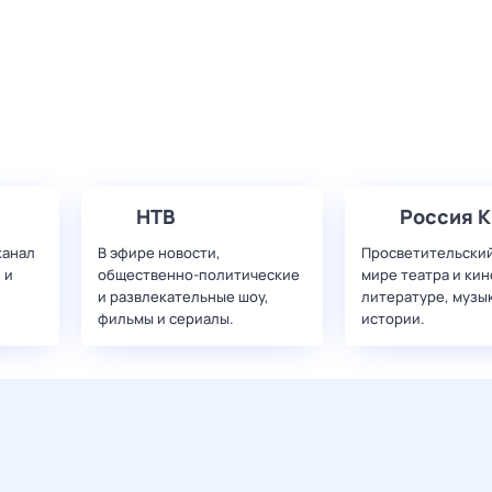
НТВ
Россия К
канал
В эфире новости,
Просветительский
 и
общественно-политические
мире театра и кин
и развлекательные шоу,
литературе, музы
фильмы и сериалы.
истории.