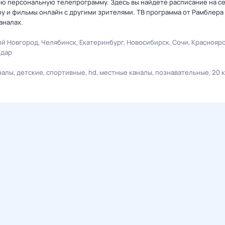
ою персональную телепрограмму. Здесь вы найдете расписание на се
оу и фильмы онлайн с другими зрителями. ТВ программа от Рамблера
аналах.
й Новгород
Челябинск
Екатеринбург
Новосибирск
Сочи
Краснояр
одар
налы
детские
спортивные
hd
местные каналы
познавательные
20 