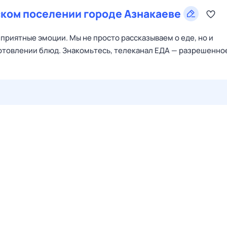
ком поселении городе Азнакаеве
приятные эмоции. Мы не просто рассказываем о еде, но и
готовлении блюд. Знакомьтесь, телеканал ЕДА — разрешенно
29 июл,
ср
30 июл,
чт
31 июл,
пт
1 авг,
сб
2 авг,
вс