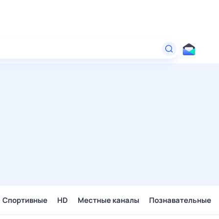
Спортивные
HD
Местные каналы
Познавательные