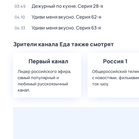
Дежурный по кухне
. Серия 28-я
03:49
Удиви меня вкусно
. Серия 62-я
04:10
Удиви меня вкусно
. Серия 63-я
04:33
Зрители канала Еда также смотрят
Первый канал
Россия 1
Лидер российского эфира,
Общероссийский теле
самый популярный и
с новостями, фильмами
любимый русскоязычный
ток-шоу.
канал.