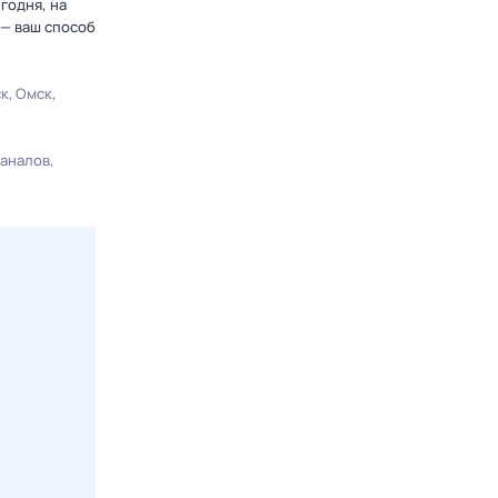
годня, на
 — ваш способ
ск
Омск
каналов