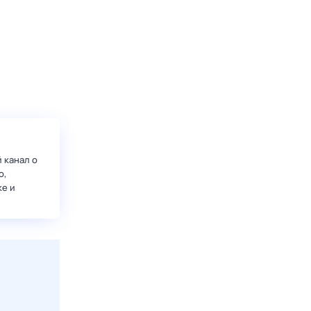
 канал о
о,
ке и