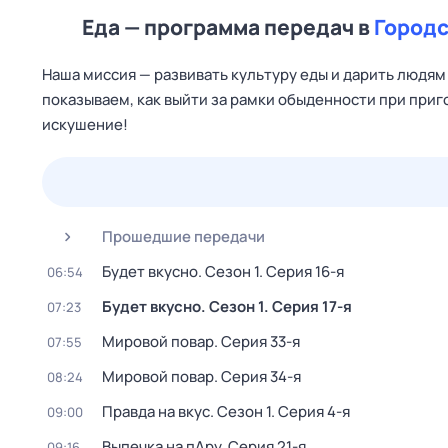
Еда — программа передач в
Городс
Наша миссия — развивать культуру еды и дарить людям 
показываем, как выйти за рамки обыденности при при
искушение!
25 июл,
сб
26 июл,
вс
27 июл,
пн
28 июл,
вт
Прошедшие передачи
Будет вкусно
. Сезон 1
. Серия 16-я
06:54
Будет вкусно
. Сезон 1
. Серия 17-я
07:23
Мировой повар
. Серия 33-я
07:55
Мировой повар
. Серия 34-я
08:24
Правда на вкус
. Сезон 1
. Серия 4-я
09:00
Выпечка на пАру
. Серия 21-я
09:16