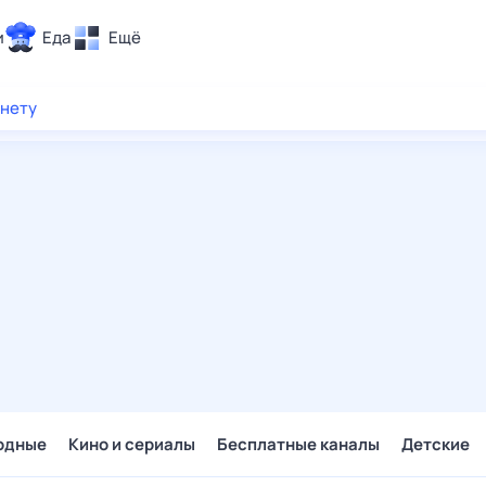
и
Еда
Ещё
Почта
рнету
ия и отдых
Поиск
Погода
ТВ-программа
и и тренды
 ситуации
 вместе
Помощь
одные
Кино и сериалы
Бесплатные каналы
Детские