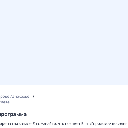
ороде Азнакаеве
каеве
епрограмма
редач на канале Еда. Узнайте, что покажет Еда в Городском поселе