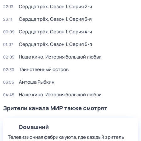
Сердца трёх
. Сезон 1
. Серия 2-я
22:13
Сердца трёх
. Сезон 1
. Серия 3-я
23:11
Сердца трёх
. Сезон 1
. Серия 4-я
00:09
Сердца трёх
. Сезон 1
. Серия 5-я
01:07
Нaше кинo. История большой любви
02:05
Таинственный остров
02:30
Антoшa Рыбкин
03:55
Наше кино. История большой любви
04:45
Зрители канала МИР также смотрят
Dомашний
Телевизионная фабрика уюта, где каждый зритель