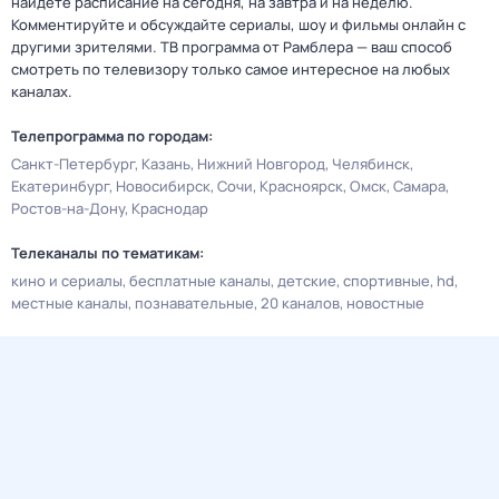
найдете расписание на сегодня, на завтра и на неделю.
Комментируйте и обсуждайте сериалы, шоу и фильмы онлайн с
другими зрителями. ТВ программа от Рамблера — ваш способ
смотреть по телевизору только самое интересное на любых
каналах.
Телепрограмма по городам:
Санкт-Петербург
Казань
Нижний Новгород
Челябинск
Екатеринбург
Новосибирск
Сочи
Красноярск
Омск
Самара
Ростов-на-Дону
Краснодар
Телеканалы по тематикам:
кино и сериалы
бесплатные каналы
детские
спортивные
hd
местные каналы
познавательные
20 каналов
новостные