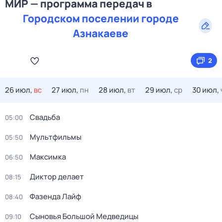
МИР — программа передач в
Городском поселении городе
Азнакаеве
2
26 июл,
вс
27 июл,
пн
28 июл,
вт
29 июл,
ср
30 июл,
Свадьба
05:00
Мультфильмы
05:50
Максимка
06:50
Диктор делает
08:15
Фазенда Лайф
08:40
Сыновья Большой Медведицы
09:10