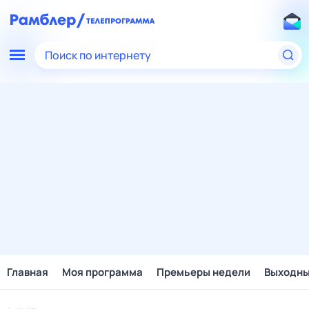
Поиск по интернету
Главная
Моя программа
Премьеры недели
Выходн