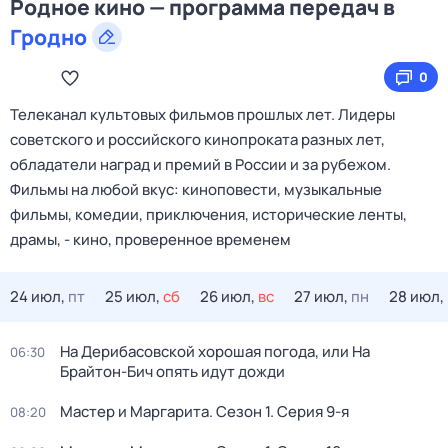
Родное кино — программа передач в
Гродно
0
Телеканал культовых фильмов прошлых лет. Лидеры
советского и российского кинопроката разных лет,
обладатели наград и премий в России и за рубежом.
Фильмы на любой вкус: киноповести, музыкальные
фильмы, комедии, приключения, исторические ленты,
драмы, - кино, проверенное временем
24 июл,
пт
25 июл,
сб
26 июл,
вс
27 июл,
пн
28 июл,
На Дерибасовской хорошая погода, или На
06:30
Брайтон-Бич опять идут дожди
Мастер и Маргарита
. Сезон 1
. Серия 9-я
08:20