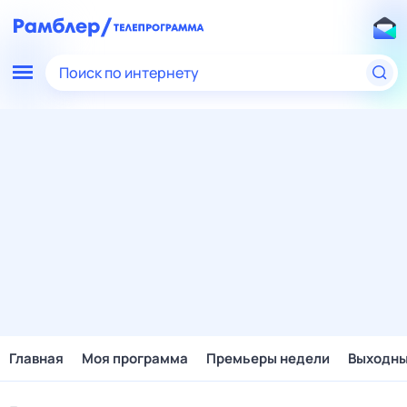
Поиск по интернету
Главная
Моя программа
Премьеры недели
Выходн