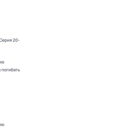
 Серия 20-
лю
 погибать
лю