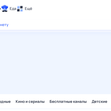
и
Еда
Ещё
Почта
рнету
ия и отдых
Поиск
Погода
ТВ-программа
и и тренды
 ситуации
 вместе
Помощь
одные
Кино и сериалы
Бесплатные каналы
Детские