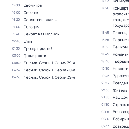
Каникул
14:03
Своя игра
15:00
Концерт
14:20
Сегодня
16:00
академи
Следствие вели...
танца и
16:20
Государ
Сегодня
19:00
Пловец
15:45
Секрет на миллион
19:40
Первые 
16:55
Emin
22:40
Пешком..
17:15
Прошу, прости!
01:35
Романти
17:45
Гром ярости
03:20
Твердын
18:40
Лесник
. Сезон 1
. Серия 39-я
04:50
Новости
19:30
Лесник
. Сезон 1
. Серия 40-я
04:52
Здравств
19:45
Лесник
. Сезон 1
. Серия 39-я
04:55
Всегда 
21:25
Жизель
22:05
Наш дом
23:55
Страна 
01:30
Возвращ
02:15
Лабирин
02:16
Возвращ
02:17