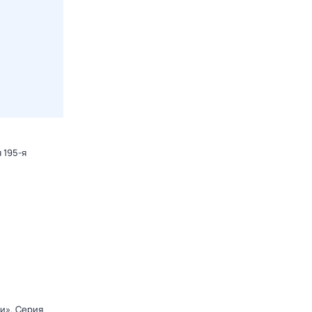
 195-я
ди»
. Серия