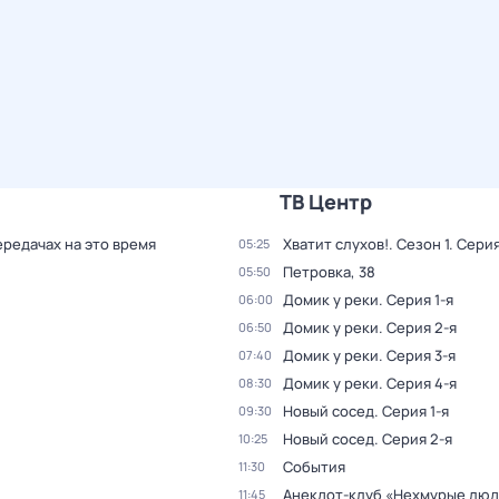
ТВ Центр
ередачах на это время
Хватит слухов!
. Сезон 1
. Серия
05:25
Петровка, 38
05:50
Домик у реки
. Серия 1-я
06:00
Домик у реки
. Серия 2-я
06:50
Домик у реки
. Серия 3-я
07:40
Домик у реки
. Серия 4-я
08:30
Новый сосед
. Серия 1-я
09:30
Новый сосед
. Серия 2-я
10:25
События
11:30
Анекдот-клуб «Нехмурые лю
11:45