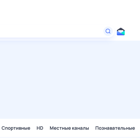
Спортивные
HD
Местные каналы
Познавательные