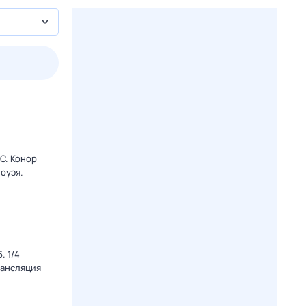
пт
1 авг,
сб
2 авг,
вс
3 авг,
пн
4 авг,
вт
Вчера
Сегод
C. Конор
оуэя.
. 1/4
рансляция