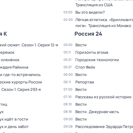
Трансляция из США
Вы это видели?
03:00
Лёгкая атлетика. «Бриллиант
04:00
лига». Трансляция из Монако
я К
Россия 24
кий сюжет
. Сезон 1
. Серия 12-я
Вести
05:00
теремок
Горизонты атома
05:11
 оленёнок
Городские технологии
05:21
ркадия Райкина
Стоп Фейк
05:37
и где-то встречались
Вести
06:00
еские курорты России
Репортаж
06:11
. Сезон 1
. Серия 293-я
Вести
07:00
Рассказы из русской истории
07:10
птиц
Вести
08:10
ух
Вести. Дежурная часть
08:18
х идёт в гости
Вести
09:00
х и день забот
Расследование Эдуарда Петр
09:08