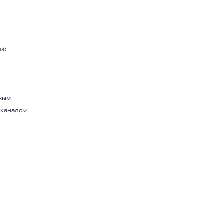
лю
вым
 каналом