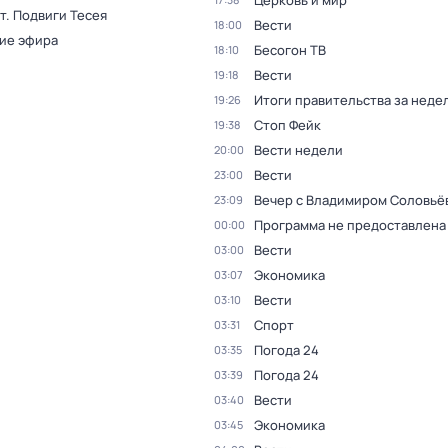
Церковь и мир
т. Подвиги Тесея
Вести
18:00
ие эфира
Бесогон ТВ
18:10
Вести
19:18
Итоги правительства за неде
19:26
Стоп Фейк
19:38
Вести недели
20:00
Вести
23:00
Вечер с Владимиром Соловьё
23:09
Программа не предоставлена
00:00
Вести
03:00
Экономика
03:07
Вести
03:10
Спорт
03:31
Погода 24
03:35
Погода 24
03:39
Вести
03:40
Экономика
03:45