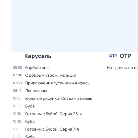
Карусель
ОТР
Барбоскины
Нет данных о п
05:00
С добрым утром, малыши!
07:00
Приключения гусенички Анфисы
07:30
Лапозавры
08:10
Вкусные рисунки. Создай и съешь
10:00
Буба
10:10
Готовим с Бубой
. Серия 25-я
10:30
Буба
10:35
Готовим с Бубой
. Серия 7-я
11:05
Буба
11:10