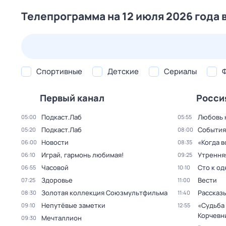
Телепрограмма на 12 июля 2026 года 
23 июл,
чт
24 июл,
пт
25 июл,
сб
26 июл,
вс
Спортивные
Детские
Сериалы
Первый канал
Росси
Подкаст.Лаб
Любовь 
05:00
05:55
Подкаст.Лаб
События
05:20
08:00
Новости
«Когда 
06:00
08:35
Играй, гармонь любимая!
Утрення
06:10
09:25
Часовой
Сто к о
06:55
10:10
Здоровье
Вести
07:25
11:00
Золотая коллекция Союзмультфильма
Рассказы
08:30
11:40
Непутёвые заметки
«Судьба
09:10
12:55
Корчевн
Мечталлион
09:30