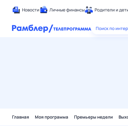
Новости
Личные финансы
Родители и дет
Здоровье
Поиск по инте
Развлечен
Дом и уют
Спорт
Карьера
Авто
Технологи
Жизненные
Сберегаем
Гороскопы
Главная
Моя программа
Премьеры недели
Вых