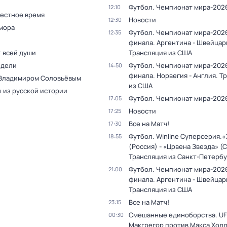
Футбол. Чемпионат мира-202
12:10
Местное время
Новости
12:30
мора
Футбол. Чемпионат мира-2026
12:35
финала. Аргентина - Швейцар
т всей души
Трансляция из США
едели
Футбол. Чемпионат мира-2026
14:50
финала. Норвегия - Англия. Т
 Владимиром Соловьёвым
из США
 из русской истории
Футбол. Чемпионат мира-202
17:05
Новости
17:25
Все на Матч!
17:30
Футбол. Winline Суперсерия.
18:55
(Россия) - «Црвена Звезда» (
Трансляция из Санкт-Петербу
Футбол. Чемпионат мира-2026
21:00
финала. Аргентина - Швейцар
Трансляция из США
Все на Матч!
23:15
Смешанные единоборства. UF
00:30
Макгрегор против Макса Холл