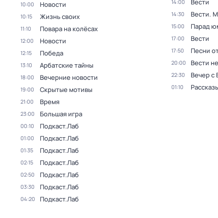
Вести
14:00
Новости
10:00
Вести. 
14:30
Жизнь своих
10:15
Парад ю
15:00
Повара на колёсах
11:10
Вести
17:00
Новости
12:00
Песни о
17:50
Победа
12:15
Вести н
20:00
Арбатские тайны
13:10
Вечер с
22:30
Вечерние новости
18:00
Рассказы
01:10
Скрытые мотивы
19:00
Время
21:00
Большая игра
23:00
Подкаст.Лаб
00:10
Подкаст.Лаб
01:00
Подкаст.Лаб
01:35
Подкаст.Лаб
02:15
Подкаст.Лаб
02:50
Подкаст.Лаб
03:30
Подкаст.Лаб
04:20