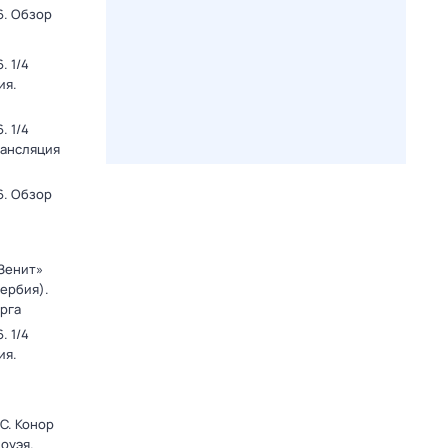
6. Обзор
. 1/4
ия.
. 1/4
рансляция
6. Обзор
«Зенит»
Сербия).
рга
. 1/4
ия.
C. Конор
оуэя.