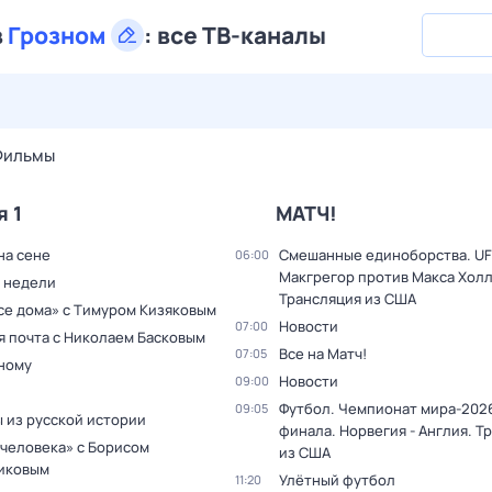
в
Грозном
:
все ТВ-каналы
27 июл,
пн
28 июл,
вт
29 июл,
ср
30 июл,
чт
31 июл,
Фильмы
я 1
МАТЧ!
на сене
Смешанные единоборства. UF
06:00
Макгрегор против Макса Холл
 недели
Трансляция из США
все дома» с Тимуром Кизяковым
Новости
07:00
я почта с Николаем Басковым
Все на Матч!
07:05
дному
Новости
09:00
Футбол. Чемпионат мира-2026
09:05
 из русской истории
финала. Норвегия - Англия. Т
 человека» с Борисом
из США
иковым
Улётный футбол
11:20