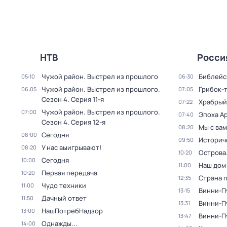
НТВ
Росси
Чужой район. Выстрел из прошлого
Библейс
05:10
06:30
Чужой район. Выстрел из прошлого
.
Грибок-
06:05
07:05
Сезон 4
. Серия 11-я
Храбрый
07:22
Чужой район. Выстрел из прошлого
.
07:00
Эпоха А
07:40
Сезон 4
. Серия 12-я
Мы с вам
08:20
Сегодня
08:00
Историч
09:50
У нас выигрывают!
08:20
Острова
10:20
Сегодня
10:00
Наш дом
11:00
Первая передача
10:20
Страна 
12:35
Чудо техники
11:00
Винни-П
13:15
Дачный ответ
11:50
Винни-Пу
13:31
НашПотребНадзор
13:00
Винни-Пу
13:47
Однажды...
14:00