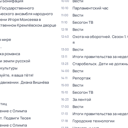
ы Бонифация
Вести
10:00
 Государственного
Парламентский час
10:10
ческого ансамбля народного
Вести
11:00
мени Игоря Моисеева в
Бесогон ТВ
11:10
ственном Кремлёвском дворце
Вести
12:18
Охота на оборотней
. Сезон 1
.
12:40
в мире
я
.
Вести
13:00
ка романса
Итоги правительства за неде
13:11
и земли русской
Старобельск. Дети не должны
13:23
 культуры
Вести
14:00
уйте, я ваша тётя!
Репортаж
14:11
в движении. Диана Вишнёва
Вести
15:00
Бесогон ТВ
15:10
За лентой
16:23
птиц
Вести
17:00
ение с Олимпа
Итоги правительства за неде
17:13
т. Подвиги Тесея
Городские технологии
17:18
ение с Олимпа
17:38