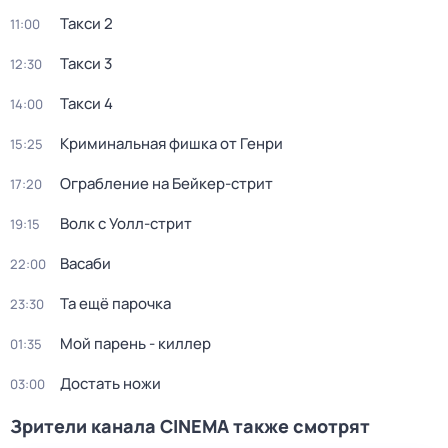
Такси 2
11:00
Такси 3
12:30
Такси 4
14:00
Криминальная фишка от Генри
15:25
Ограбление на Бейкер-стрит
17:20
Волк с Уолл-стрит
19:15
Васаби
22:00
Та ещё парочка
23:30
Мой парень - киллер
01:35
Достать ножи
03:00
Зрители канала CINEMA также смотрят