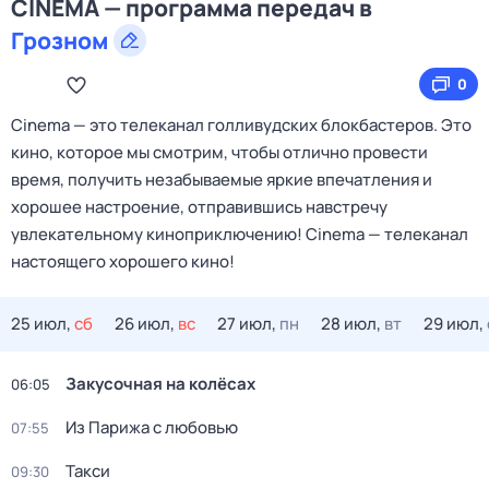
CINEMA — программа передач в
Грозном
0
Cinema — это телеканал голливудских блокбастеров. Это
кино, которое мы смотрим, чтобы отлично провести
время, получить незабываемые яркие впечатления и
хорошее настроение, отправившись навстречу
увлекательному киноприключению! Cinema — телеканал
настоящего хорошего кино!
25 июл,
сб
26 июл,
вс
27 июл,
пн
28 июл,
вт
29 июл,
Закусочная на колёсах
06:05
Из Парижа с любовью
07:55
Такси
09:30