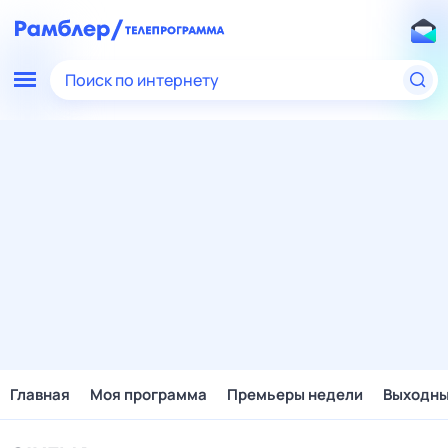
Поиск по интернету
Главная
Моя программа
Премьеры недели
Выходн