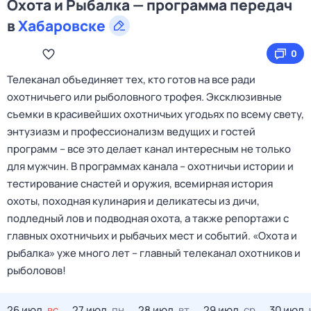
Охота и Рыбалка — программа передач
в
Хабаровске
0
Телеканал объединяет тех, кто готов на все ради
охотничьего или рыболовного трофея. Эксклюзивные
съемки в красивейших охотничьих угодьях по всему свету,
энтузиазм и профессионализм ведущих и гостей
программ – все это делает канал интересным не только
для мужчин. В программах канала – охотничьи истории и
тестирование снастей и оружия, всемирная история
охоты, походная кулинария и деликатесы из дичи,
подледный лов и подводная охота, а также репортажи с
главных охотничьих и рыбачьих мест и событий. «Охота и
рыбалка» уже много лет – главный телеканал охотников и
рыболовов!
26 июл,
вс
27 июл,
пн
28 июл,
вт
29 июл,
ср
30 июл,