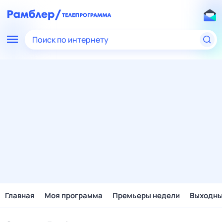
Поиск по интернету
Главная
Моя программа
Премьеры недели
Выходн