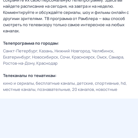
сохраните их свою персональную телепрограмму. Здесь вы
найдете расписание на сегодня, на завтра и на неделю.
Комментируйте и обсуждайте сериалы, шоу и фильмы онлайн с
другими зрителями. ТВ программа от Рамблера — ваш способ
смотреть по телевизору только самое интересное на любых
каналах.
Телепрограмма по городам:
Санкт-Петербург
Казань
Нижний Новгород
Челябинск
Екатеринбург
Новосибирск
Сочи
Красноярск
Омск
Самара
Ростов-на-Дону
Краснодар
Телеканалы по тематикам:
кино и сериалы
бесплатные каналы
детские
спортивные
hd
местные каналы
познавательные
20 каналов
новостные