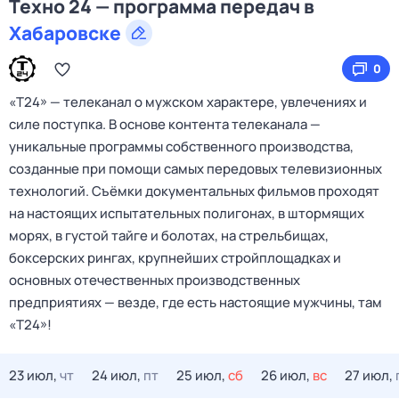
Техно 24 — программа передач в
Хабаровске
0
«Т24» — телеканал о мужском характере, увлечениях и
силе поступка. В основе контента телеканала —
уникальные программы собственного производства,
созданные при помощи самых передовых телевизионных
технологий. Съёмки документальных фильмов проходят
на настоящих испытательных полигонах, в штормящих
морях, в густой тайге и болотах, на стрельбищах,
боксерских рингах, крупнейших стройплощадках и
основных отечественных производственных
предприятиях — везде, где есть настоящие мужчины, там
«Т24»!
23 июл,
чт
24 июл,
пт
25 июл,
сб
26 июл,
вс
27 июл,