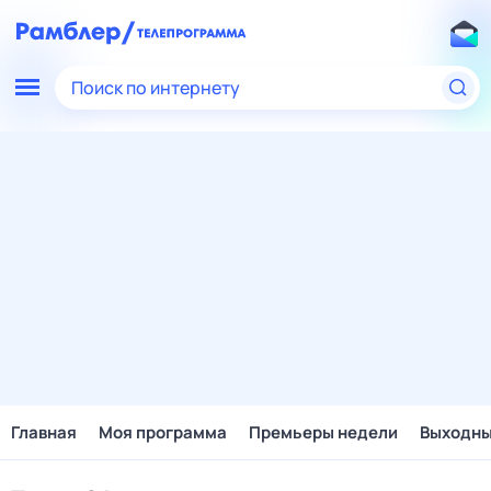
Поиск по интернету
Главная
Моя программа
Премьеры недели
Выходн