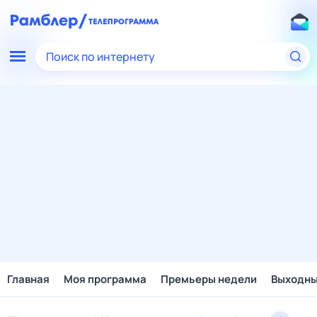
Поиск по интернету
Главная
Моя программа
Премьеры недели
Выходн