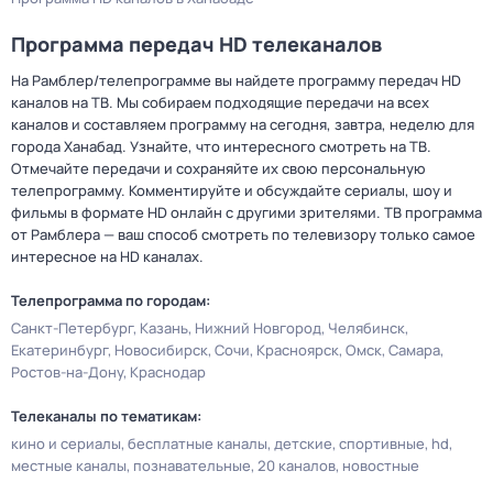
Программа передач HD телеканалов
На Рамблер/телепрограмме вы найдете программу передач HD
каналов на ТВ. Мы собираем подходящие передачи на всех
каналов и составляем программу на сегодня, завтра, неделю для
города Ханабад. Узнайте, что интересного смотреть на ТВ.
Отмечайте передачи и сохраняйте их свою персональную
телепрограмму. Комментируйте и обсуждайте сериалы, шоу и
фильмы в формате HD онлайн с другими зрителями. ТВ программа
от Рамблера — ваш способ смотреть по телевизору только самое
интересное на HD каналах.
Телепрограмма по городам:
Санкт-Петербург
Казань
Нижний Новгород
Челябинск
Екатеринбург
Новосибирск
Сочи
Красноярск
Омск
Самара
Ростов-на-Дону
Краснодар
Телеканалы по тематикам:
кино и сериалы
бесплатные каналы
детские
спортивные
hd
местные каналы
познавательные
20 каналов
новостные