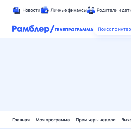
Новости
Личные финансы
Родители и дет
Здоровье
Поиск по инте
Развлечен
Дом и уют
Спорт
Карьера
Авто
Технологи
Жизненные
Сберегаем
Гороскопы
Главная
Моя программа
Премьеры недели
Вых