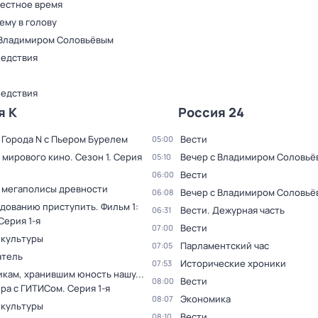
Местное время
ему в голову
 Владимиром Соловьёвым
ледствия
ледствия
я К
Россия 24
 Города N с Пьером Бурелем
Вести
05:00
 мирового кино
. Сезон 1
. Серия
Вечер с Владимиром Соловьё
05:10
Вести
06:00
 мегаполисы древности
Вечер с Владимиром Соловьё
06:08
дованию приступить. Фильм 1:
Вести. Дежурная часть
06:31
 Серия 1-я
Вести
07:00
 культуры
Парламентский час
07:05
тель
Исторические хроники
07:53
кам, хранившим юность нашу...
Вести
08:00
ера с ГИТИСом
. Серия 1-я
Экономика
08:07
 культуры
Вести
08:10