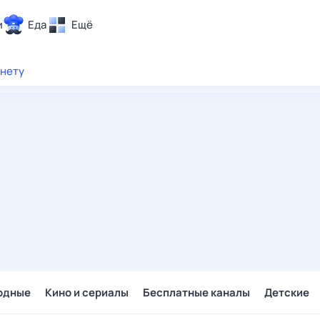
и
Еда
Ещё
Почта
рнету
ия и отдых
Поиск
Погода
ТВ-программа
и и тренды
 ситуации
 вместе
Помощь
одные
Кино и сериалы
Бесплатные каналы
Детские