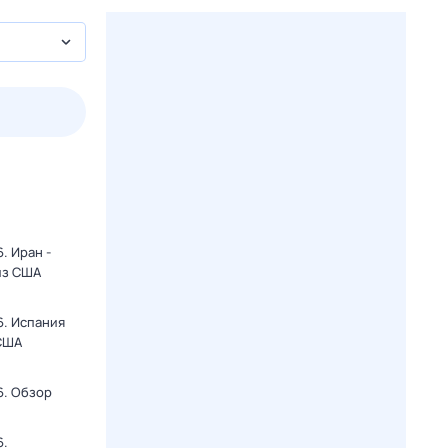
пт
1 авг,
сб
2 авг,
вс
3 авг,
пн
4 авг,
вт
Вчера
Сегод
. Иран -
из США
6. Испания
 США
6. Обзор
6.