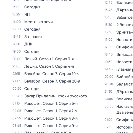
Великие
12:45
Сегодня
13:00
Д'Артань
13:45
ЧП
13:25
Забытое
15:15
Место встречи
14:00
2 Верник
15:30
Сегодня
16:00
Эрмита
16:30
За гранью
16:45
Новости
17:00
ДНК
17:50
Симфони
17:15
Сегодня
19:00
Эпизод
18:45
Леший
. Сезон 1
. Серия 3-я
20:00
Новости
19:30
Леший
. Сезон 1
. Серия 4-я
21:05
Главная 
19:45
Балабол
. Сезон 7
. Серия 19-я
22:15
Библейс
20:00
Балабол
. Сезон 7
. Серия 20-я
23:17
Белая с
20:30
Сегодня
00:20
Д'Артань
21:30
Захар Прилепин. Уроки русского
00:40
Великие
23:05
Рикошет
. Сезон 1
. Серия 6-я
01:15
Наставни
00:05
Рикошет
. Сезон 1
. Серия 7-я
02:05
Два веч
Рикошет
. Сезон 1
. Серия 8-я
02:55
Симфони
01:20
Рикошет
. Сезон 1
. Серия 9-я
03:45
Истории
02:15
04:40