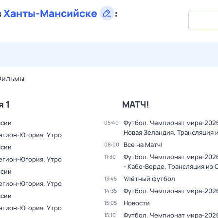
в
Ханты-Мансийске
:
27 июл,
пн
28 июл,
вт
29 июл,
ср
30 июл,
чт
31 июл,
Фильмы
я 1
МАТЧ!
ссии
Футбол. Чемпионат мира-2026
05:40
Новая Зеландия. Трансляция 
Регион-Югория. Утро
Все на Матч!
08:00
ссии
Футбол. Чемпионат мира-202
11:30
Регион-Югория. Утро
- Кабо-Верде. Трансляция из
ссии
Улётный футбол
13:45
Регион-Югория. Утро
Футбол. Чемпионат мира-202
14:35
ссии
Новости
15:05
Регион-Югория. Утро
Футбол. Чемпионат мира-202
15:10