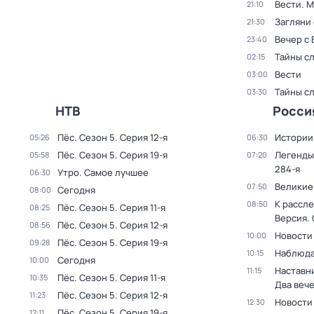
Вести. 
21:10
Загляни 
21:30
Вечер с
23:40
Тайны с
02:15
Вести
03:00
Тайны с
03:30
НТВ
Росси
Пёс
. Сезон 5
. Серия 12-я
Истории
05:26
06:30
Пёс
. Сезон 5
. Серия 19-я
Легенды
05:58
07:20
284-я
Утро. Самое лучшее
06:30
Великие
07:50
Сегодня
08:00
К рассле
08:50
Пёс
. Сезон 5
. Серия 11-я
08:25
Версия
.
Пёс
. Сезон 5
. Серия 12-я
08:56
Новости
10:00
Пёс
. Сезон 5
. Серия 19-я
09:28
Наблюда
10:15
Сегодня
10:00
Наставни
11:15
Пёс
. Сезон 5
. Серия 11-я
10:35
Два веч
Пёс
. Сезон 5
. Серия 12-я
11:23
Новости
12:30
Пёс
. Сезон 5
. Серия 19-я
12:11