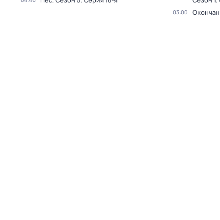
Пёс
. Сезон 5
. Серия 16-я
Сезон 1
.
Окончан
03:00