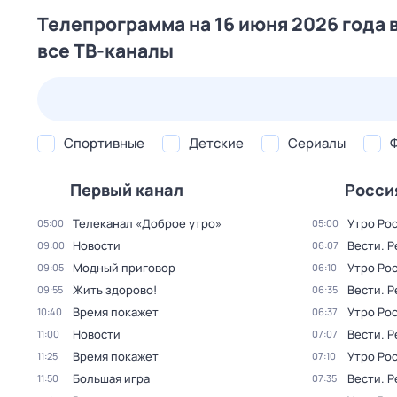
Телепрограмма на 16 июня 2026 года 
все ТВ-каналы
23 июл,
чт
24 июл,
пт
25 июл,
сб
26 июл,
вс
Спортивные
Детские
Сериалы
Первый канал
Росси
Телеканал «Доброе утро»
Утро Ро
05:00
05:00
Новости
Вести. 
09:00
06:07
Модный приговор
Утро Ро
09:05
06:10
Жить здорово!
Вести. 
09:55
06:35
Время покажет
Утро Ро
10:40
06:37
Новости
Вести. 
11:00
07:07
Время покажет
Утро Ро
11:25
07:10
Большая игра
Вести. 
11:50
07:35