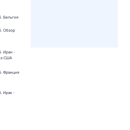
. Бельгия
6. Обзор
. Иран -
из США
6. Франция
. Ирак -