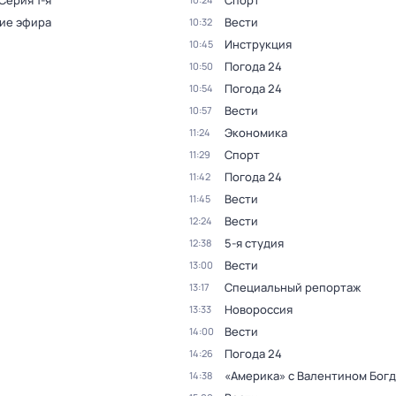
 Серия 1-я
Спорт
ие эфира
Вести
10:32
Инструкция
10:45
Погода 24
10:50
Погода 24
10:54
Вести
10:57
Экономика
11:24
Спорт
11:29
Погода 24
11:42
Вести
11:45
Вести
12:24
5-я студия
12:38
Вести
13:00
Специальный репортаж
13:17
Новороссия
13:33
Вести
14:00
Погода 24
14:26
«Америка» с Валентином Бог
14:38