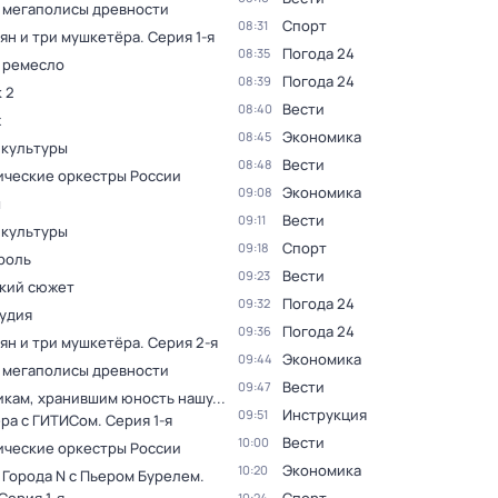
 мегаполисы древности
Спорт
08:31
ян и три мушкетёра
. Серия 1-я
Погода 24
08:35
 ремесло
Погода 24
08:39
 2
Вести
08:40
ж
Экономика
08:45
 культуры
Вести
08:48
ческие оркестры России
Экономика
09:08
ы
Вести
09:11
 культуры
Спорт
09:18
роль
Вести
09:23
кий сюжет
Погода 24
09:32
тудия
Погода 24
09:36
ян и три мушкетёра
. Серия 2-я
Экономика
09:44
 мегаполисы древности
Вести
09:47
кам, хранившим юность нашу...
Инструкция
09:51
ера с ГИТИСом
. Серия 1-я
Вести
10:00
ческие оркестры России
Экономика
10:20
 Города N с Пьером Бурелем
.
10:24