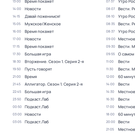
Время покажет
Утро Ро
13:00
07:37
Новости
Вести. 
14:00
08:07
Давай поженимся!
Утро Ро
14:15
08:10
Мужское/Женское
Вести. 
15:05
08:35
Время покажет
Утро Ро
16:00
08:37
Новости
Местное
17:00
09:00
Время покажет
Вести. 
17:15
09:30
Большая игра
О самом
17:30
09:55
Вторжение
. Сезон 1
. Серия 2-я
Вести
18:30
11:00
Пусть говорят
Вести. 
19:50
11:30
Время
60 мину
21:00
12:00
Аллигатор
. Сезон 1
. Серия 2-я
Вести
21:45
14:00
Большая игра
Местное
22:45
14:30
Подкаст.Лаб
Вести
23:50
16:30
Подкаст.Лаб
Местное
00:50
17:00
Новости
60 мину
03:00
18:00
Подкаст.Лаб
Вести
03:05
20:00
Местное
21:05