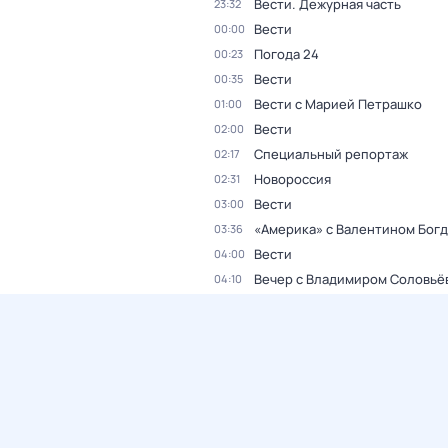
Вести. Дежурная часть
23:32
Вести
00:00
Погода 24
00:23
Вести
00:35
Вести с Марией Петрашко
01:00
Вести
02:00
Специальный репортаж
02:17
Новороссия
02:31
Вести
03:00
«Америка» с Валентином Бог
03:36
Вести
04:00
Вечер с Владимиром Соловьё
04:10