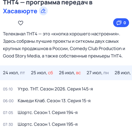
ТНТ4 — программа передач в
Хасавюрте
0
Телеканал ТНТ4 — это «кнопка хорошего настроения».
Здесь собраны лучшие проекты и ситкомы двух самых
крупных продакшнов в России, Comedy Club Production и
Good Story Media, а также собственные премьеры ТНТ4.
24 июл,
пт
25 июл,
сб
26 июл,
вс
27 июл,
пн
28 июл,
Утро. ТНТ
. Сезон 2026
. Серия 145-я
05:10
Камеди Клаб
. Сезон 13
. Серия 15-я
06:00
Шортс
. Сезон 1
. Серия 194-я
07:05
Шортс
. Сезон 1
. Серия 195-я
07:30