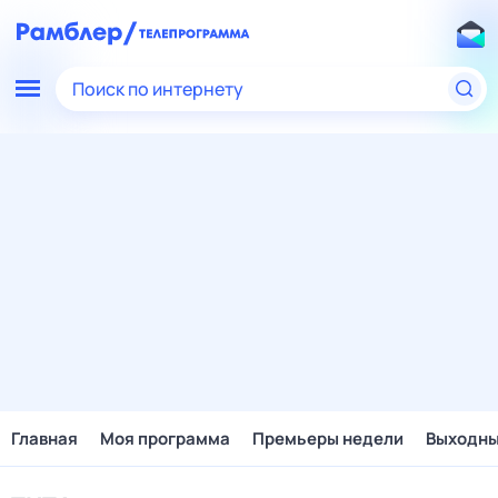
Поиск по интернету
Главная
Моя программа
Премьеры недели
Выходн