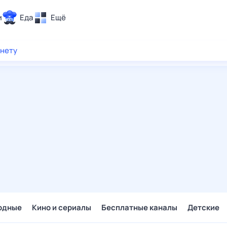
и
Еда
Ещё
Почта
рнету
ия и отдых
Поиск
Погода
ТВ-программа
и и тренды
 ситуации
 вместе
Помощь
одные
Кино и сериалы
Бесплатные каналы
Детские