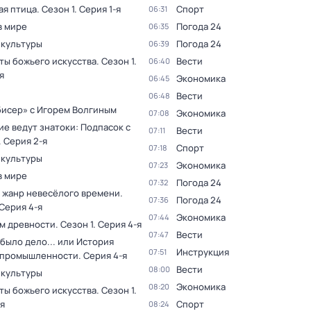
ая птица
. Сезон 1
. Серия 1-я
Спорт
06:31
в мире
Погода 24
06:35
 культуры
Погода 24
06:39
ты божьего искусства
. Сезон 1
.
Вести
06:40
я
Экономика
06:45
Вести
06:48
бисер» с Игорем Волгиным
Экономика
07:08
е ведут знатоки: Подпасок с
Вести
07:11
. Серия 2-я
Спорт
07:18
 культуры
Экономика
07:23
в мире
Погода 24
07:32
 жанр невесёлого времени
.
Погода 24
07:36
 Серия 4-я
Экономика
07:44
ам древности
. Сезон 1
. Серия 4-я
Вести
07:47
было дело... или История
Инструкция
07:51
 промышленности
. Серия 4-я
Вести
08:00
 культуры
Экономика
08:20
ты божьего искусства
. Сезон 1
.
я
Спорт
08:24