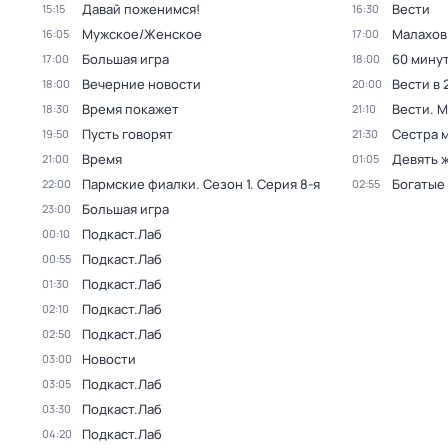
Давай поженимся!
Вести
15:15
16:30
Мужское/Женское
Малахов
16:05
17:00
Большая игра
60 мину
17:00
18:00
Вечерние новости
Вести в 
18:00
20:00
Время покажет
Вести. 
18:30
21:10
Пусть говорят
Сестра 
19:50
21:30
Время
Девять 
21:00
01:05
Пармские фиалки
. Сезон 1
. Серия 8-я
Богатые
22:00
02:55
Большая игра
23:00
Подкаст.Лаб
00:10
Подкаст.Лаб
00:55
Подкаст.Лаб
01:30
Подкаст.Лаб
02:10
Подкаст.Лаб
02:50
Новости
03:00
Подкаст.Лаб
03:05
Подкаст.Лаб
03:30
Подкаст.Лаб
04:20