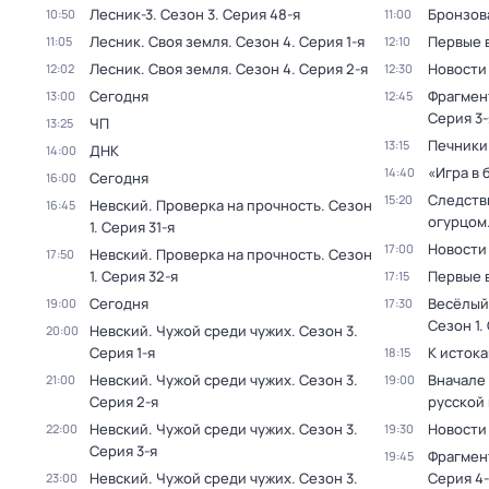
Лесник-3
. Сезон 3
. Серия 48-я
Бронзов
10:50
11:00
Лесник. Своя земля
. Сезон 4
. Серия 1-я
Первые 
11:05
12:10
Лесник. Своя земля
. Сезон 4
. Серия 2-я
Новости
12:02
12:30
Сегодня
Фрагмен
13:00
12:45
Серия 3-
ЧП
13:25
Печники
13:15
ДНК
14:00
«Игра в 
14:40
Сегодня
16:00
Следстви
15:20
Невский. Проверка на прочность
. Сезон
16:45
огурцом
1
. Серия 31-я
Новости
17:00
Невский. Проверка на прочность
. Сезон
17:50
1
. Серия 32-я
Первые 
17:15
Сегодня
Весёлый
19:00
17:30
Сезон 1
.
Невский. Чужой среди чужих
. Сезон 3
.
20:00
Серия 1-я
К исток
18:15
Невский. Чужой среди чужих
. Сезон 3
.
Вначале 
21:00
19:00
Серия 2-я
русской
Невский. Чужой среди чужих
. Сезон 3
.
Новости
22:00
19:30
Серия 3-я
Фрагмен
19:45
Невский. Чужой среди чужих
. Сезон 3
.
Серия 4-
23:00