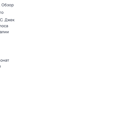
. Обзор
то
C. Джек
лоса
ралии
ионат
и