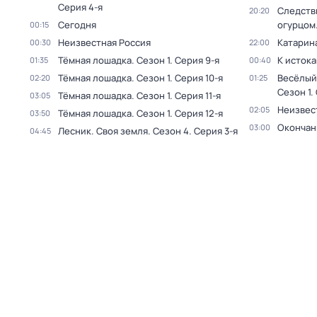
Серия 4-я
Следстви
20:20
Сегодня
огурцом
00:15
Неизвестная Россия
Катарин
00:30
22:00
Тёмная лошадка
. Сезон 1
. Серия 9-я
К исток
01:35
00:40
Тёмная лошадка
. Сезон 1
. Серия 10-я
Весёлый
02:20
01:25
Сезон 1
.
Тёмная лошадка
. Сезон 1
. Серия 11-я
03:05
Неизвес
02:05
Тёмная лошадка
. Сезон 1
. Серия 12-я
03:50
Окончан
03:00
Лесник. Своя земля
. Сезон 4
. Серия 3-я
04:45