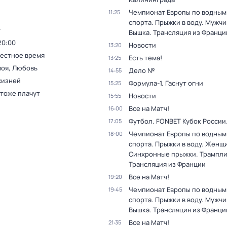
Чемпионат Европы по водным
11:25
спорта. Прыжки в воду. Мужчи
т
Вышка. Трансляция из Франци
20:00
Новости
13:20
Местное время
Есть тема!
13:25
моя, Любовь
Дело №
14:55
жизней
Формула-1. Гаснут огни
15:25
 тоже плачут
Новости
15:55
Все на Матч!
16:00
Футбол. FONBET Кубок России
17:05
Чемпионат Европы по водным
18:00
спорта. Прыжки в воду. Женщ
Синхронные прыжки. Трамплин
Трансляция из Франции
Все на Матч!
19:20
Чемпионат Европы по водным
19:45
спорта. Прыжки в воду. Мужчи
Вышка. Трансляция из Франци
Все на Матч!
21:35