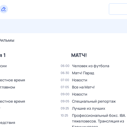
28 июл,
вт
29 июл,
ср
30 июл,
чт
31 июл,
пт
1 авг,
сб
Фильмы
я 1
МАТЧ!
ссии
Человек из футбола
06:00
Матч! Парад
06:30
Местное время
Новости
07:00
 главном
Все на Матч!
07:05
Новости
09:00
Местное время
Специальный репортаж
09:05
т
Лучшие из лучших
09:25
Профессиональный бокс. IBA.
10:25
тяжеловесов. Трансляция из
ледствия
Калининграда