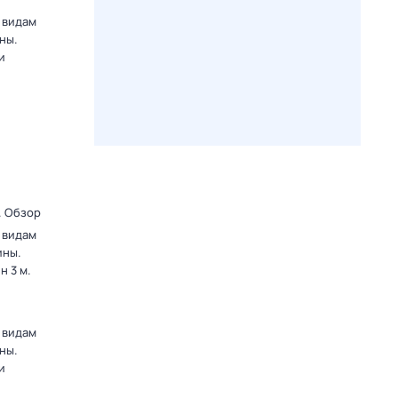
 видам
ны.
и
. Обзор
 видам
ины.
 3 м.
 видам
ны.
и