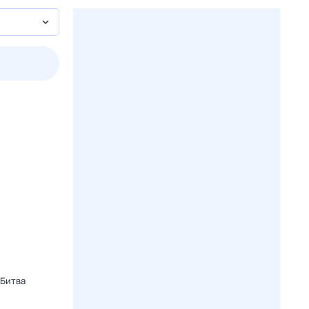
2 авг,
вс
3 авг,
пн
4 авг,
вт
5 авг,
ср
Вчера
Сегодня
 Битва