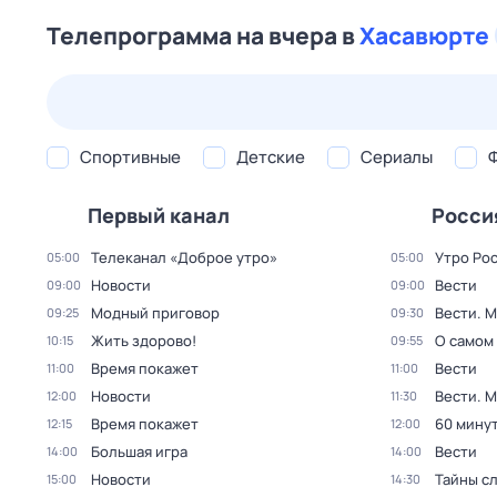
Телепрограмма на вчера в
Хасавюрте
24 июл,
пт
25 июл,
сб
26 июл,
вс
27 июл,
пн
Спортивные
Детские
Сериалы
Первый канал
Росси
Телеканал «Доброе утро»
Утро Ро
05:00
05:00
Новости
Вести
09:00
09:00
Модный приговор
Вести. 
09:25
09:30
Жить здорово!
О самом
10:15
09:55
Время покажет
Вести
11:00
11:00
Новости
Вести. 
12:00
11:30
Время покажет
60 мину
12:15
12:00
Большая игра
Вести
14:00
14:00
Новости
Тайны с
15:00
14:30