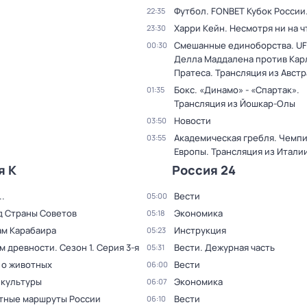
Футбол. FONBET Кубок России
22:35
Харри Кейн. Несмотря ни на ч
23:30
Смешанные единоборства. UF
00:30
Делла Маддалена против Кар
Пратеса. Трансляция из Авст
Бокс. «Динамо» - «Спартак».
01:35
Трансляция из Йошкар-Олы
Новости
03:50
Академическая гребля. Чемп
03:55
Европы. Трансляция из Итали
я К
Россия 24
.
Вести
05:00
д Страны Советов
Экономика
05:18
ам Карабаира
Инструкция
05:23
ам древности
. Сезон 1
. Серия 3-я
Вести. Дежурная часть
05:31
 о животных
Вести
06:00
 культуры
Экономика
06:07
тные маршруты России
Вести
06:10