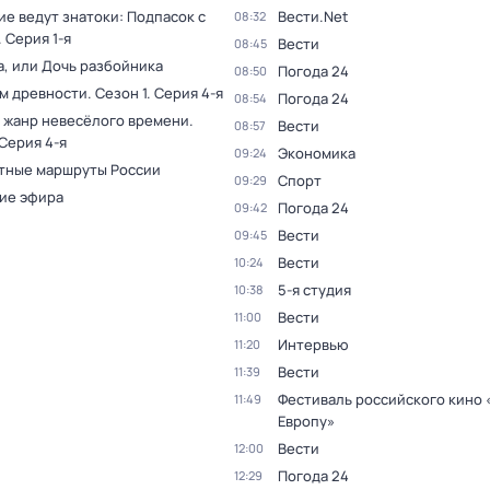
е ведут знатоки: Подпасок с
Вести.Net
08:32
. Серия 1-я
Вести
08:45
а, или Дочь разбойника
Погода 24
08:50
ам древности
. Сезон 1
. Серия 4-я
Погода 24
08:54
 жанр невесёлого времени
.
Вести
08:57
 Серия 4-я
Экономика
09:24
тные маршруты России
Спорт
09:29
ие эфира
Погода 24
09:42
Вести
09:45
Вести
10:24
5-я студия
10:38
Вести
11:00
Интервью
11:20
Вести
11:39
Фестиваль российского кино 
11:49
Европу»
Вести
12:00
Погода 24
12:29