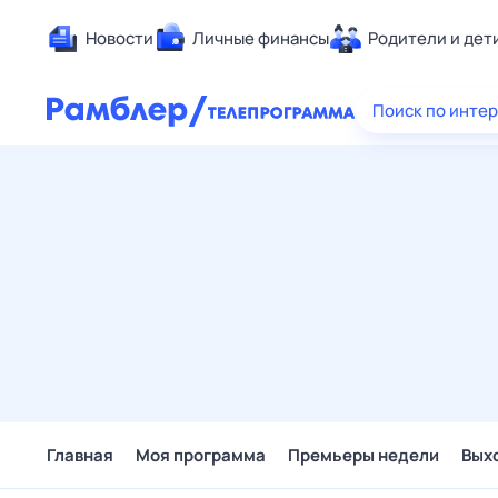
Новости
Личные финансы
Родители и дет
Здоровье
Поиск по инте
Развлечен
Дом и уют
Спорт
Карьера
Авто
Технологи
Жизненные
Сберегаем
Гороскопы
Главная
Моя программа
Премьеры недели
Вых